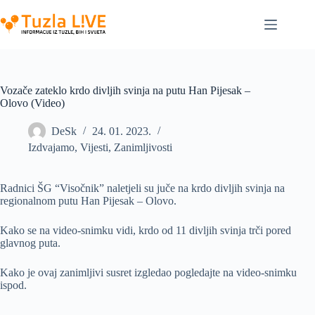
Skip
to
content
Vozače zateklo krdo divljih svinja na putu Han Pijesak –
Olovo (Video)
DeSk
24. 01. 2023.
Izdvajamo
,
Vijesti
,
Zanimljivosti
Radnici ŠG “Visočnik” naletjeli su juče na krdo divljih svinja na
regionalnom putu Han Pijesak – Olovo.
Kako se na video-snimku vidi, krdo od 11 divljih svinja trči pored
glavnog puta.
Kako je ovaj zanimljivi susret izgledao pogledajte na video-snimku
ispod.