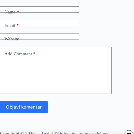
Name
*
Email
*
Website
Add Comment
*
Objavi komentar
Copyright © 2026 - TuzlaLIVE.ba | Sva prava zadržana |