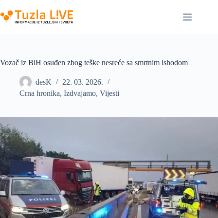
Skip
to
content
Vozač iz BiH osuđen zbog teške nesreće sa smrtnim ishodom
desK
22. 03. 2026.
Crna hronika
,
Izdvajamo
,
Vijesti