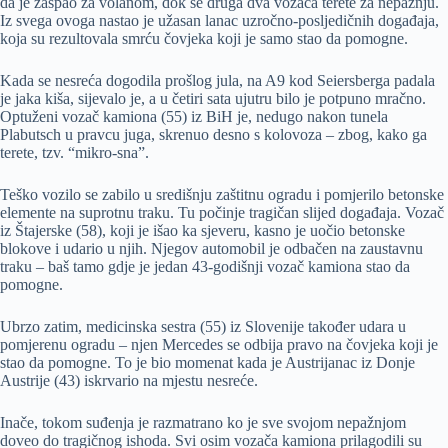
da je zaspao za volanom, dok se druga dva vozača terete za nepažnju.
Iz svega ovoga nastao je užasan lanac uzročno-posljedičnih događaja,
koja su rezultovala smrću čovjeka koji je samo stao da pomogne.
Kada se nesreća dogodila prošlog jula, na A9 kod Seiersberga padala
je jaka kiša, sijevalo je, a u četiri sata ujutru bilo je potpuno mračno.
Optuženi vozač kamiona (55) iz BiH je, nedugo nakon tunela
Plabutsch u pravcu juga, skrenuo desno s kolovoza – zbog, kako ga
terete, tzv. “mikro-sna”.
Teško vozilo se zabilo u središnju zaštitnu ogradu i pomjerilo betonske
elemente na suprotnu traku. Tu počinje tragičan slijed događaja. Vozač
iz Štajerske (58), koji je išao ka sjeveru, kasno je uočio betonske
blokove i udario u njih. Njegov automobil je odbačen na zaustavnu
traku – baš tamo gdje je jedan 43-godišnji vozač kamiona stao da
pomogne.
Ubrzo zatim, medicinska sestra (55) iz Slovenije također udara u
pomjerenu ogradu – njen Mercedes se odbija pravo na čovjeka koji je
stao da pomogne. To je bio momenat kada je Austrijanac iz Donje
Austrije (43) iskrvario na mjestu nesreće.
Inače, tokom suđenja je razmatrano ko je sve svojom nepažnjom
doveo do tragičnog ishoda. Svi osim vozača kamiona prilagodili su