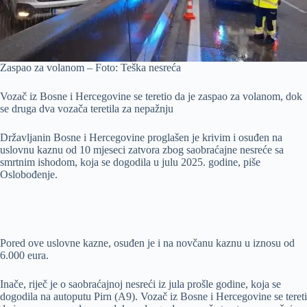
Zaspao za volanom – Foto: Teška nesreća
Vozač iz Bosne i Hercegovine se teretio da je zaspao za volanom, dok
se druga dva vozača teretila za nepažnju
Državljanin Bosne i Hercegovine proglašen je krivim i osuđen na
uslovnu kaznu od 10 mjeseci zatvora zbog saobraćajne nesreće sa
smrtnim ishodom, koja se dogodila u julu 2025. godine, piše
Oslobođenje.
Pored ove uslovne kazne, osuđen je i na novčanu kaznu u iznosu od
6.000 eura.
Inače, riječ je o saobraćajnoj nesreći iz jula prošle godine, koja se
dogodila na autoputu Pirn (A9). Vozač iz Bosne i Hercegovine se tereti