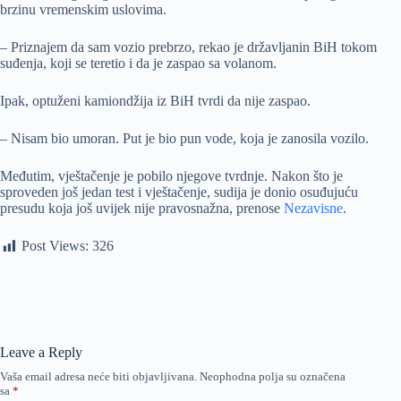
brzinu vremenskim uslovima.
– Priznajem da sam vozio prebrzo, rekao je državljanin BiH tokom
suđenja, koji se teretio i da je zaspao sa volanom.
Ipak, optuženi kamiondžija iz BiH tvrdi da nije zaspao.
– Nisam bio umoran. Put je bio pun vode, koja je zanosila vozilo.
Međutim, vještačenje je pobilo njegove tvrdnje. Nakon što je
sproveden još jedan test i vještačenje, sudija je donio osuđujuću
presudu koja još uvijek nije pravosnažna, prenose
Nezavisne
.
Post Views:
326
Leave a Reply
Vaša email adresa neće biti objavljivana.
Neophodna polja su označena
sa
*