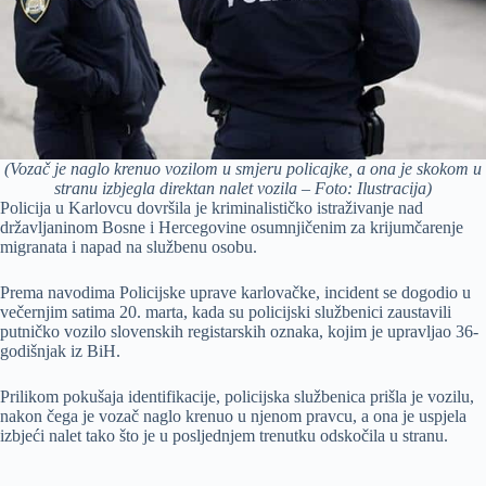
(Vozač je naglo krenuo vozilom u smjeru policajke, a ona je skokom u
stranu izbjegla direktan nalet vozila – Foto: Ilustracija)
Policija u Karlovcu dovršila je kriminalističko istraživanje nad
državljaninom Bosne i Hercegovine osumnjičenim za krijumčarenje
migranata i napad na službenu osobu.
Prema navodima Policijske uprave karlovačke, incident se dogodio u
večernjim satima 20. marta, kada su policijski službenici zaustavili
putničko vozilo slovenskih registarskih oznaka, kojim je upravljao 36-
godišnjak iz BiH.
Prilikom pokušaja identifikacije, policijska službenica prišla je vozilu,
nakon čega je vozač naglo krenuo u njenom pravcu, a ona je uspjela
izbjeći nalet tako što je u posljednjem trenutku odskočila u stranu.