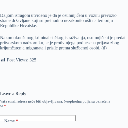
Daljom istragom utvrđeno je da je osumnjičeni u vozilu prevozio
strane državljane koji su prethodno nezakonito ušli na teritoriju
Republike Hrvatske.
Nakon okončanog kriminalističkog istraživanja, osumnjičeni je predat
pritvorskom nadzorniku, te je protiv njega podnesena prijava zbog
krijumčarenja migranata i prisile prema službenoj osobi. (tl)
Post Views:
325
Leave a Reply
Vaša email adresa neće biti objavljivana.
Neophodna polja su označena
sa
*
Name
*