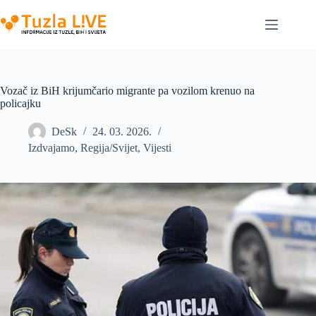
Skip
to
content
Vozač iz BiH krijumčario migrante pa vozilom krenuo na
policajku
DeSk
24. 03. 2026.
Izdvajamo
,
Regija/Svijet
,
Vijesti