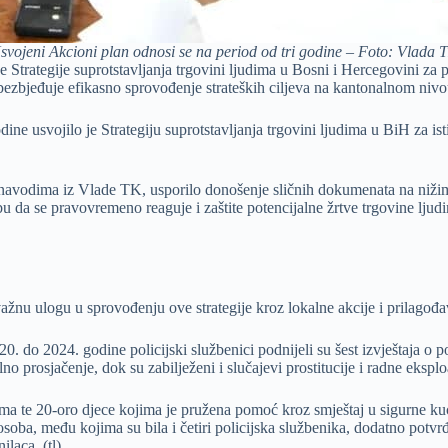
svojeni Akcioni plan odnosi se na period od tri godine – Foto: Vlada 
e Strategije suprotstavljanja trgovini ljudima u Bosni i Hercegovini 
 obezbjeđuje efikasno sprovođenje strateških ciljeva na kantonalnom nivo
e usvojilo je Strategiju suprotstavljanja trgovini ljudima u BiH za isti
 navodima iz Vlade TK, usporilo donošenje sličnih dokumenata na nižim
bu da se pravovremeno reaguje i zaštite potencijalne žrtve trgovine ljud
ažnu ulogu u sprovođenju ove strategije kroz lokalne akcije i prilagođ
 do 2024. godine policijski službenici podnijeli su šest izvještaja o p
no prosjačenje, dok su zabilježeni i slučajevi prostitucije i radne eksplo
dima te 20-oro djece kojima je pružena pomoć kroz smještaj u sigurne k
soba, među kojima su bila i četiri policijska službenika, dodatno potv
ilaca. (tl)