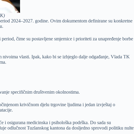
TK)
za period 2024–2027. godine. Ovim dokumentom definirane su konkretne
u.
 period, čime su postavljene smjernice i prioriteti za unapređenje borbe
 nivoima vlasti. Ipak, kako bi se izbjeglo dalje odgađanje, Vlada TK
ima.
avanje specifičnim društvenim okolnostima.
očinjenom krivičnom djelu trgovine ljudima i jedan izvještaj o
atacije.
uće i osigurana medicinska i psihološka podrška. Do sada su
rđuje odlučnost Tuzlanskog kantona da dosljedno sprovodi politiku nulte