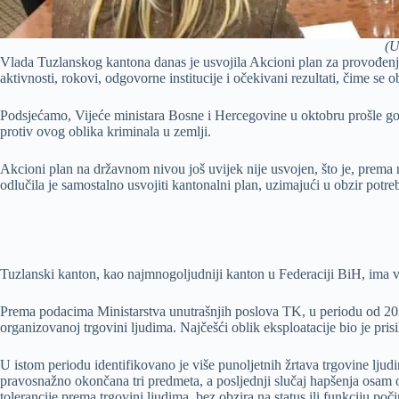
(U
Vlada Tuzlanskog kantona danas je usvojila Akcioni plan za provođenj
aktivnosti, rokovi, odgovorne institucije i očekivani rezultati, čime se
Podsjećamo, Vijeće ministara Bosne i Hercegovine u oktobru prošle godin
protiv ovog oblika kriminala u zemlji.
Akcioni plan na državnom nivou još uvijek nije usvojen, što je, prema
odlučila je samostalno usvojiti kantonalni plan, uzimajući u obzir potre
Tuzlanski kanton, kao najmnogoljudniji kanton u Federaciji BiH, ima v
Prema podacima Ministarstva unutrašnjih poslova TK, u periodu od 2020.
organizovanoj trgovini ljudima. Najčešći oblik eksploatacije bio je prisil
U istom periodu identifikovano je više punoljetnih žrtava trgovine lju
pravosnažno okončana tri predmeta, a posljednji slučaj hapšenja osam o
tolerancije prema trgovini ljudima, bez obzira na status ili funkciju počin