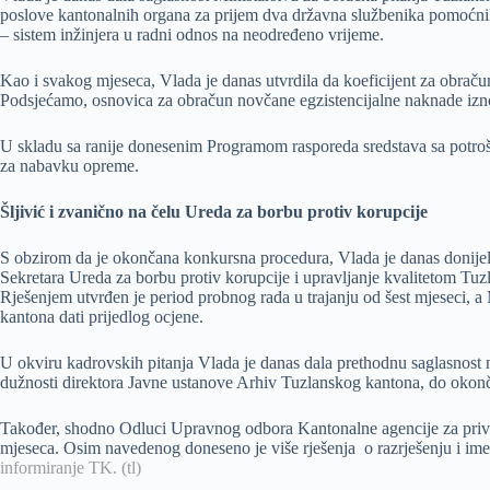
poslove kantonalnih organa za prijem dva državna službenika pomoćnik
– sistem inžinjera u radni odnos na neodređeno vrijeme.
Kao i svakog mjeseca, Vlada je danas utvrdila da koeficijent za obra
Podsjećamo, osnovica za obračun novčane egzistencijalne naknade iz
U skladu sa ranije donesenim Programom rasporeda sredstava sa potroša
za nabavku opreme.
Šljivić i zvanično na čelu Ureda za borbu protiv korupcije
S obzirom da je okončana konkursna procedura, Vlada je danas donijel
Sekretara Ureda za borbu protiv korupcije i upravljanje kvalitetom T
Rješenjem utvrđen je period probnog rada u trajanju od šest mjeseci, 
kantona dati prijedlog ocjene.
U okviru kadrovskih pitanja Vlada je danas dala prethodnu saglasnos
dužnosti direktora Javne ustanove Arhiv Tuzlanskog kantona, do okonča
Također, shodno Odluci Upravnog odbora Kantonalne agencije za privat
mjeseca. Osim navedenog doneseno je više rješenja o razrješenju i i
informiranje TK. (tl)