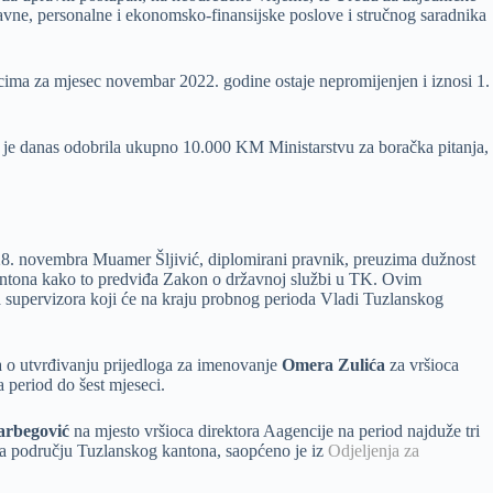
vne, personalne i ekonomsko-finansijske poslove i stručnog saradnika
cima za mjesec novembar 2022. godine ostaje nepromijenjen i iznosi 1.
a je danas odobrila ukupno 10.000 KM Ministarstvu za boračka pitanja,
 28. novembra Muamer Šljivić, diplomirani pravnik, preuzima dužnost
Kantona kako to predviđa Zakon o državnoj službi u TK. Ovim
a supervizora koji će na kraju probnog perioda Vladi Tuzlanskog
 o utvrđivanju prijedloga za imenovanje
Omera Zulića
za vršioca
 period do šest mjeseci.
arbegović
na mjesto vršioca direktora Aagencije na period najduže tri
na području Tuzlanskog kantona, saopćeno je iz
Odjeljenja za