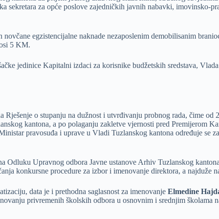
a sekretara za opće poslove zajedničkih javnih nabavki, imovinsko-pra
čun novčane egzistencijalne naknade nezaposlenim demobilisanim branio
nosi 5 KM.
čke jedinice Kapitalni izdaci za korisnike budžetskih sredstava, Vlad
a Rješenje o stupanju na dužnost i utvrđivanju probnog rada, čime od
uzlanskog kantona, a po polaganju zakletve vjernosti pred Premijerom 
a Ministar pravosuđa i uprave u Vladi Tuzlanskog kantona određuje se z
t na Odluku Upravnog odbora Javne ustanove Arhiv Tuzlanskog kantona
nja konkursne procedure za izbor i imenovanje direktora, a najduže na
izaciju, data je i prethodna saglasnost za imenovanje
Elmedine Hajd
menovanju privremenih školskih odbora u osnovnim i srednjim školama 