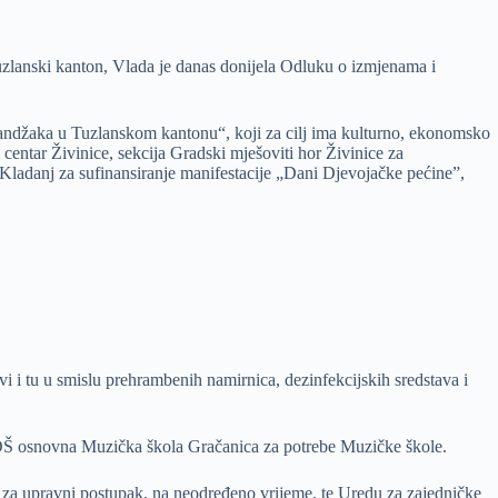
uzlanski kanton, Vlada je danas donijela Odluku o izmjenama i
andžaka u Tuzlanskom kantonu“, koji za cilj ima kulturno, ekonomsko
centar Živinice, sekcija Gradski mješoviti hor Živinice za
ladanj za sufinansiranje manifestacije „Dani Djevojačke pećine”,
 i tu u smislu prehrambenih namirnica, dezinfekcijskih sredstava i
 OŠ osnovna Muzička škola Gračanica za potrebe Muzičke škole.
a za upravni postupak, na neodređeno vrijeme, te Uredu za zajedničke