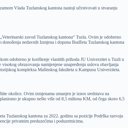
ogramom Vlada Tuzlanskog kantona nastoji učestvovati u stvaranju
vi „Veterinarski zavod Tuzlanskog kantona“ Tuzla. Ovim je odobreno
ikom donošenja nedavnih Izmjena i dopuna Budžeta Tuzlanskog kantona
kom odobreno je korištenje vlastitih prihoda JU Univerzitet u Tuzli u
ke visokog obrazovanja namijenjene unapređenju uslova obavljanja
ratorijskog kompleksa Mašinskog fakulteta u Kampusu Univerziteta.
aštite okolice. Ovim izmjenama umanjen je iznos sredstava na
u planirano je ukupno nešto više od 8,5 miliona KM, od čega skoro 6,5
žeta Tuzlanskog kantona za 2022. godinu sa pozicije Podrška razvoju
bvencije privatnim preduzećima i poduzetnicima.