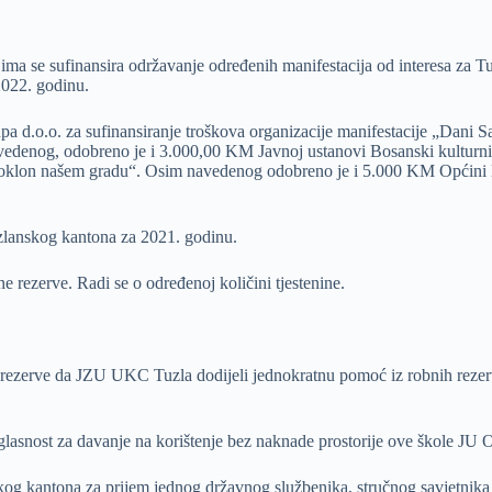
ima se sufinansira održavanje određenih manifestacija od interesa za T
2022. godinu.
d.o.o. za sufinansiranje troškova organizacije manifestacije „Dani S
avedenog, odobreno je i 3.000,00 KM Javnoj ustanovi Bosanski kulturni 
 poklon našem gradu“. Osim navedenog odobreno je i 5.000 KM Općini K
zlanskog kantona za 2021. godinu.
e rezerve. Radi se o određenoj količini tjestenine.
 rezerve da JZU UKC Tuzla dodijeli jednokratnu pomoć iz robnih rezervi
lasnost za davanje na korištenje bez naknade prostorije ove škole JU
skog kantona za prijem jednog državnog službenika, stručnog savjetnik