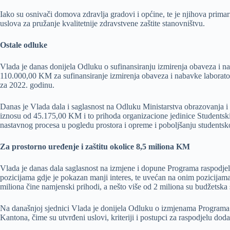
Iako su osnivači domova zdravlja gradovi i općine, te je njihova pri
uslova za pružanje kvalitetnije zdravstvene zaštite stanovništvu.
Ostale odluke
Vlada je danas donijela Odluku o sufinansiranju izmirenja obaveza i n
110.000,00 KM za sufinansiranje izmirenja obaveza i nabavke laborator
za 2022. godinu.
Danas je Vlada dala i saglasnost na Odluku Ministarstva obrazovanja i 
iznosu od 45.175,00 KM i to prihoda organizacione jedinice Studentsk
nastavnog procesa u pogledu prostora i opreme i poboljšanju studentsk
Za prostorno uređenje i zaštitu okolice 8,5 miliona KM
Vlada je danas dala saglasnost na izmjene i dopune Programa raspodjel
pozicijama gdje je pokazan manji interes, te uvećan na onim pozicijama
miliona čine namjenski prihodi, a nešto više od 2 miliona su budžetsk
Na današnjoj sjednici Vlada je donijela Odluku o izmjenama Programa o
Kantona, čime su utvrđeni uslovi, kriteriji i postupci za raspodjelu d