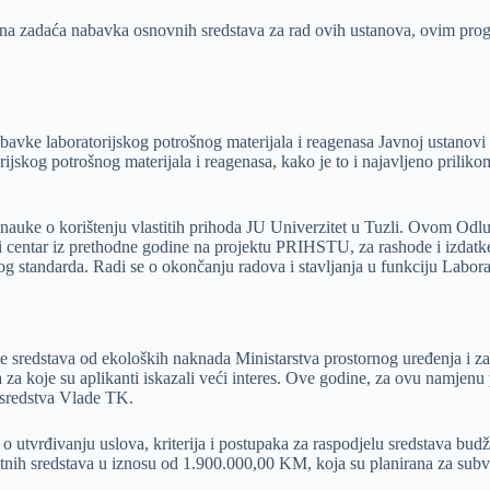
marna zadaća nabavka osnovnih sredstava za rad ovih ustanova, ovim pr
abavke laboratorijskog potrošnog materijala i reagenasa Javnoj ustano
ijskog potrošnog materijala i reagenasa, kako je to i najavljeno pril
nauke o korištenju vlastitih prihoda JU Univerzitet u Tuzli. Ovom Odlu
i centar iz prethodne godine na projektu PRIHSTU, za rashode i izdat
og standarda. Radi se o okončanju radova i stavljanja u funkciju Labo
e sredstava od ekoloških naknada Ministarstva prostornog uređenja i z
 za koje su aplikanti iskazali veći interes. Ove godine, za ovu namjen
a sredstva Vlade TK.
 utvrđivanju uslova, kriterija i postupaka za raspodjelu sredstava bud
odatnih sredstava u iznosu od 1.900.000,00 KM, koja su planirana za su