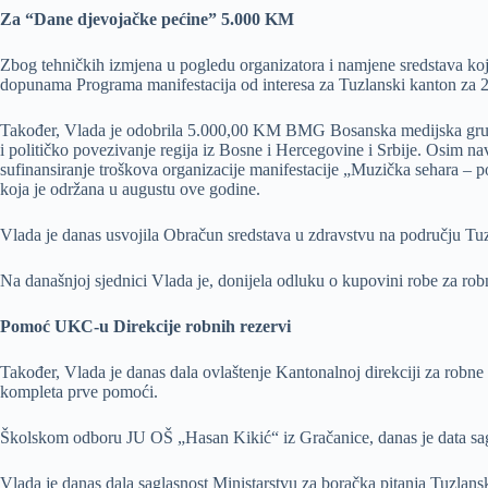
Za “Dane djevojačke pećine” 5.000 KM
Zbog tehničkih izmjena u pogledu organizatora i namjene sredstava koj
dopunama Programa manifestacija od interesa za Tuzlanski kanton za 
Također, Vlada je odobrila 5.000,00 KM BMG Bosanska medijska grupa 
i političko povezivanje regija iz Bosne i Hercegovine i Srbije. Osim n
sufinansiranje troškova organizacije manifestacije „Muzička sehara –
koja je održana u augustu ove godine.
Vlada je danas usvojila Obračun sredstava u zdravstvu na području Tu
Na današnjoj sjednici Vlada je, donijela odluku o kupovini robe za robn
Pomoć UKC-u Direkcije robnih rezervi
Također, Vlada je danas dala ovlaštenje Kantonalnoj direkciji za robne
kompleta prve pomoći.
Školskom odboru JU OŠ „Hasan Kikić“ iz Gračanice, danas je data sag
Vlada je danas dala saglasnost Ministarstvu za boračka pitanja Tuzlan