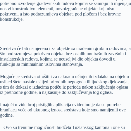
potrebno izvođenje građevinskih radova kojima se saniraju ili mijenjaju
nosivi konstruktivni elementi, novoizgrađene objekte koji nisu
pokriveni, a isto podrazumijeva objekat, pod pločom i bez krovne
konstrukcije.
Sredstva će biti usmjerena i za objekte sa urađenim grubim radovima, a
što podrazumjeva pokriven objekat bez ostalih unutrašnjih završnih i
instalaterskih radova, kojima se neuseljivi dio objekta dovodi u
funkciju sa minimalnim uslovima stanovanja.
Moguće je sredstva otrošiti i za naknadu učinjenih izdataka na objektu
uslijed štete nastale uslijed prirodnih nepogoda ili ljudskog djelovanja,
s tim da dokazi o izdacima potiču iz perioda nakon zaključenja oglasa
iz prethodne godine, a najkasnije do zaključivanja tog oglasa.
Imajući u vidu broj pristiglih aplikacija evidentno je da su potrebe
branilaca veće od ukupnog iznosa sredstava koje smo namijenili ove
godine.
– Ovo su trenutne mogućnosti budžeta Tuzlanskog kantona i one su