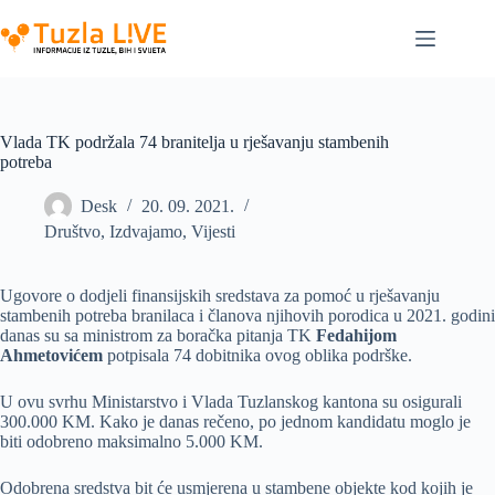
Skip
to
content
Vlada TK podržala 74 branitelja u rješavanju stambenih
potreba
Desk
20. 09. 2021.
Društvo
,
Izdvajamo
,
Vijesti
Ugovore o dodjeli finansijskih sredstava za pomoć u rješavanju
stambenih potreba branilaca i članova njihovih porodica u 2021. godini
danas su sa ministrom za boračka pitanja TK
Fedahijom
Ahmetovićem
potpisala 74 dobitnika ovog oblika podrške.
U ovu svrhu Ministarstvo i Vlada Tuzlanskog kantona su osigurali
300.000 KM. Kako je danas rečeno, po jednom kandidatu moglo je
biti odobreno maksimalno 5.000 KM.
Odobrena sredstva bit će usmjerena u stambene objekte kod kojih je