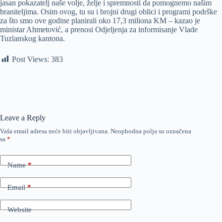
jasan pokazatelj naše volje, želje i spremnosti da pomognemo našim
braniteljima. Osim ovog, tu su i brojni drugi oblici i programi podrške
za što smo ove godine planirali oko 17,3 miliona KM – kazao je
ministar Ahmetović, a prenosi Odjeljenja za informisanje Vlade
Tuzlanskog kantona.
Post Views:
383
Leave a Reply
Vaša email adresa neće biti objavljivana.
Neophodna polja su označena
sa
*
Name
*
Email
*
Website