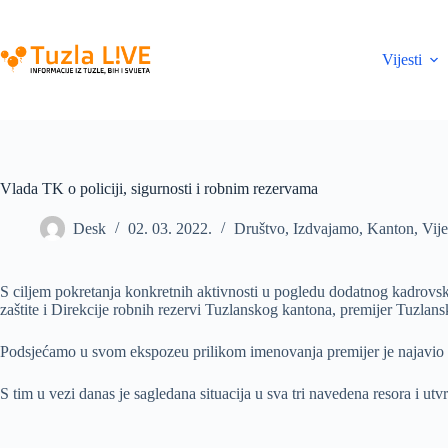
Skip
to
content
Vijesti
Vlada TK o policiji, sigurnosti i robnim rezervama
Desk
02. 03. 2022.
Društvo
,
Izdvajamo
,
Kanton
,
Vije
S ciljem pokretanja konkretnih aktivnosti u pogledu dodatnog kadrovsk
zaštite i Direkcije robnih rezervi Tuzlanskog kantona, premijer Tuzla
Podsjećamo u svom ekspozeu prilikom imenovanja premijer je najavio d
S tim u vezi danas je sagledana situacija u sva tri navedena resora i utv