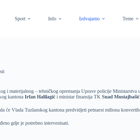
Sport
Info
Izdvajamo
Teme
sti
og i materijalnog – tehničkog opremanja Uprave policije Ministarstva 
nskog kantona
Irfan Halilagić
i ministar finansija TK
Suad Mustajbašić
a će Vlada Tuzlanskog kantona predvidjeti petnaest miliona konvertib
rđeno gdje je potrebno intervenisati.