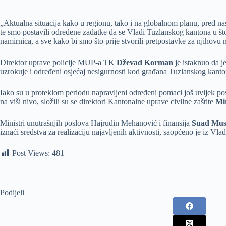
„Aktualna situacija kako u regionu, tako i na globalnom planu, pred nas 
te smo postavili određene zadatke da se Vladi Tuzlanskog kantona u š
namirnica, a sve kako bi smo što prije stvorili pretpostavke za njihovu
Direktor uprave policije MUP-a TK
Dževad Korman
je istaknuo da j
uzrokuje i određeni osjećaj nesigurnosti kod građana Tuzlanskog kanto
Iako su u proteklom periodu napravljeni određeni pomaci još uvijek posto
na viši nivo, složili su se direktori Kantonalne uprave civilne zaštite
Mi
Ministri unutrašnjih poslova Hajrudin Mehanović i finansija
Suad Mus
iznaći sredstva za realizaciju najavljenih aktivnosti, saopćeno je iz Vl
Post Views:
481
Podijeli