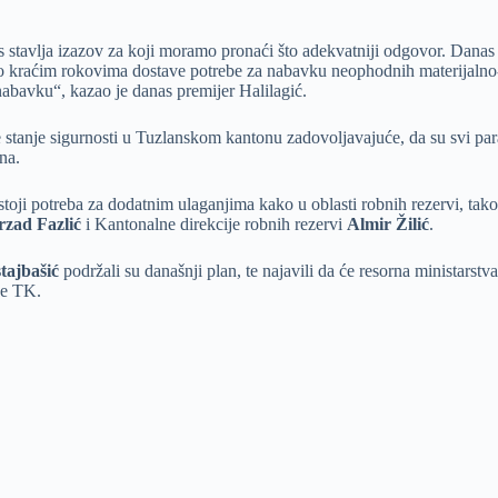
stavlja izazov za koji moramo pronaći što adekvatniji odgovor. Danas smo
to kraćim rokovima dostave potrebe za nabavku neophodnih materijalno
 nabavku“, kazao je danas premijer Halilagić.
e stanje sigurnosti u Tuzlanskom kantonu zadovoljavajuće, da su svi pa
na.
ji potreba za dodatnim ulaganjima kako u oblasti robnih rezervi, tako i 
rzad Fazlić
i Kantonalne direkcije robnih rezervi
Almir Žilić
.
tajbašić
podržali su današnji plan, te najavili da će resorna ministarstv
ade TK.