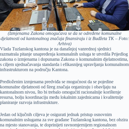
(Izmjenama Zakona omogućava se da se određene komunalne
djelatnosti od kantonalnog značaja finansiraju i iz Budžeta TK – Foto:
Arhiva)
Vlada Tuzlanskog kantona je na današnjoj vanrednoj sjednici
razmatrala pitanje unapređenja komunalnih usluga te utvrdila Prijedlog
zakona o izmjenama i dopunama Zakona o komunalnim djelatnostima,
s ciljem ujednačavanja standarda i efikasnijeg upravljanja komunalnom
infrastrukturom na području Kantona.
Predloženim izmjenama predviđa se mogućnost da se pojedine
komunalne djelatnosti od šireg značaja organizuju i obavljaju na
kantonalnom nivou, što bi trebalo omogućiti racionalnije korištenje
resursa, bolju koordinaciju među lokalnim zajednicama i kvalitetnije
planiranje razvoja infrastrukture.
Jedan od ključnih ciljeva je osigurati jednak pristup osnovnim
komunalnim uslugama za sve građane Tuzlanskog kantona, bez obzira
na mjesto stanovanja, te doprinijeti ravnomjernijem regionalnom