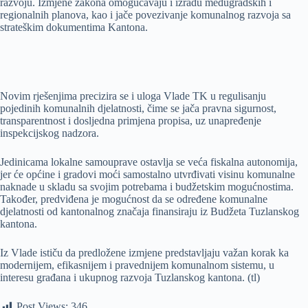
razvoju. Izmjene zakona omogućavaju i izradu međugradskih i
regionalnih planova, kao i jače povezivanje komunalnog razvoja sa
strateškim dokumentima Kantona.
Novim rješenjima precizira se i uloga Vlade TK u regulisanju
pojedinih komunalnih djelatnosti, čime se jača pravna sigurnost,
transparentnost i dosljedna primjena propisa, uz unapređenje
inspekcijskog nadzora.
Jedinicama lokalne samouprave ostavlja se veća fiskalna autonomija,
jer će općine i gradovi moći samostalno utvrđivati visinu komunalne
naknade u skladu sa svojim potrebama i budžetskim mogućnostima.
Također, predviđena je mogućnost da se određene komunalne
djelatnosti od kantonalnog značaja finansiraju iz Budžeta Tuzlanskog
kantona.
Iz Vlade ističu da predložene izmjene predstavljaju važan korak ka
modernijem, efikasnijem i pravednijem komunalnom sistemu, u
interesu građana i ukupnog razvoja Tuzlanskog kantona. (tl)
Post Views:
346