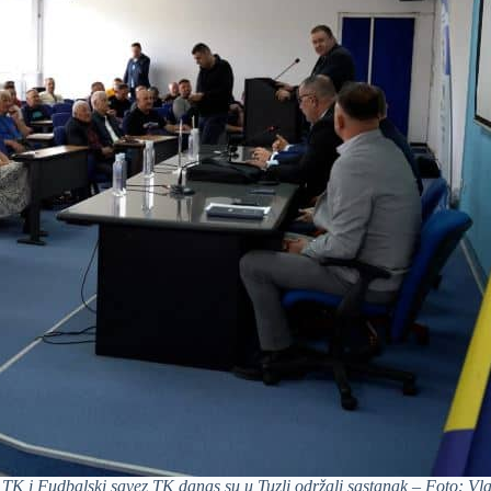
 TK i Fudbalski savez TK danas su u Tuzli održali sastanak – Foto: Vl