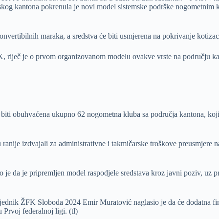
g kantona pokrenula je novi model sistemske podrške nogometnim klub
onvertibilnih maraka, a sredstva će biti usmjerena na pokrivanje kotiza
, riječ je o prvom organizovanom modelu ovakve vrste na području kant
biti obuhvaćena ukupno 62 nogometna kluba sa područja kantona, kojima 
 ranije izdvajali za administrativne i takmičarske troškove preusmjere n
 da je pripremljen model raspodjele sredstava kroz javni poziv, uz pri
edsjednik ŽFK Sloboda 2024 Emir Muratović naglasio je da će dodatna fi
rvoj federalnoj ligi. (tl)