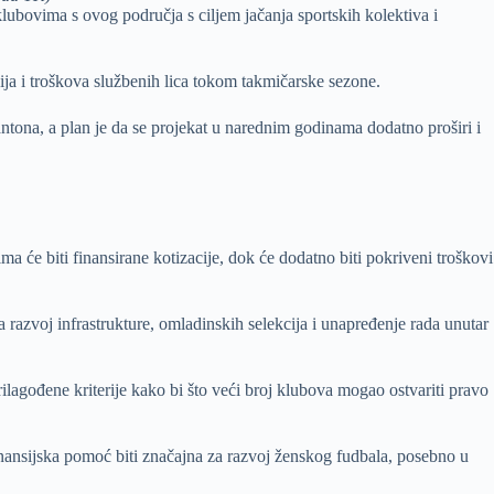
ovima s ovog područja s ciljem jačanja sportskih kolektiva i
cija i troškova službenih lica tokom takmičarske sezone.
ona, a plan je da se projekat u narednim godinama dodatno proširi i
će biti finansirane kotizacije, dok će dodatno biti pokriveni troškovi
a razvoj infrastrukture, omladinskih selekcija i unapređenje rada unutar
lagođene kriterije kako bi što veći broj klubova mogao ostvariti pravo
nansijska pomoć biti značajna za razvoj ženskog fudbala, posebno u