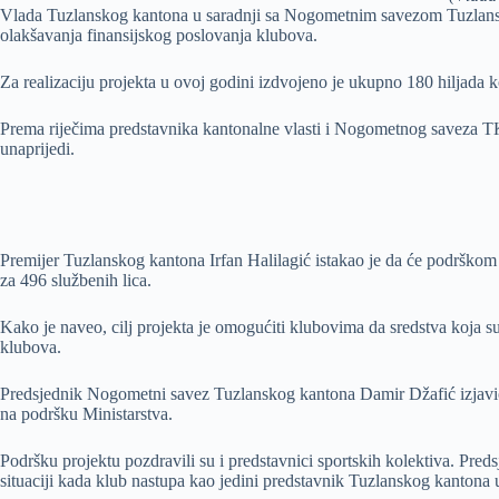
Vlada Tuzlanskog kantona u saradnji sa Nogometnim savezom Tuzlansko
olakšavanja finansijskog poslovanja klubova.
Za realizaciju projekta u ovoj godini izdvojeno je ukupno 180 hiljada k
Prema riječima predstavnika kantonalne vlasti i Nogometnog saveza TK
unaprijedi.
Premijer Tuzlanskog kantona Irfan Halilagić istakao je da će podrškom 
za 496 službenih lica.
Kako je naveo, cilj projekta je omogućiti klubovima da sredstva koja su
klubova.
Predsjednik Nogometni savez Tuzlanskog kantona Damir Džafić izjavio je
na podršku Ministarstva.
Podršku projektu pozdravili su i predstavnici sportskih kolektiva. Pr
situaciji kada klub nastupa kao jedini predstavnik Tuzlanskog kantona u P