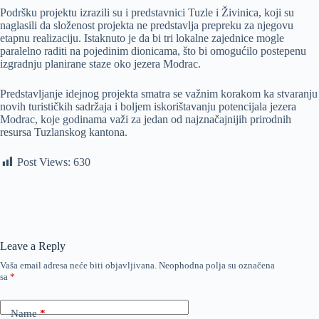
Podršku projektu izrazili su i predstavnici Tuzle i Živinica, koji su
naglasili da složenost projekta ne predstavlja prepreku za njegovu
etapnu realizaciju. Istaknuto je da bi tri lokalne zajednice mogle
paralelno raditi na pojedinim dionicama, što bi omogućilo postepenu
izgradnju planirane staze oko jezera Modrac.
Predstavljanje idejnog projekta smatra se važnim korakom ka stvaranju
novih turističkih sadržaja i boljem iskorištavanju potencijala jezera
Modrac, koje godinama važi za jedan od najznačajnijih prirodnih
resursa Tuzlanskog kantona.
Post Views:
630
Leave a Reply
Vaša email adresa neće biti objavljivana.
Neophodna polja su označena
sa
*
Name
*