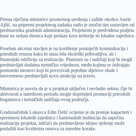
Prema riječima ministrice prostornog uređenja i zaštite okolice Anele
Ajšić, na pripremi projektnog zadatka radio je stručni tim sastavljen od
predstavnika gradskih administracija. Projektom je predviđena podjela
trase na sedam dionica koje prolaze kroz teritorije tri lokalne zajednice.
Poseban akcenat stavljen je na korištenje postojećih komunikacija i
prirodnih resursa kako bi staza bila ekološki prihvatljiva, ali i
finansijski održivija za realizaciju. Planirani su i sadržaji koji bi mogli
predstavljati dodatnu turističku vrijednost, među kojima se izdvajaju
pontonski mostovi koji bi povezivali pojedine dijelove obale i
istovremeno predstavljali novu atrakciju na jezeru.
Ministrica je navela da je u projekat uključen i nevladin sektor, čije bi
aktivnosti u narednom periodu mogle doprinijeti promociji prirodnih
bogatstava i turističkih sadržaja ovog područja.
Gradonačelnik Lukavca Edin Delić ocijenio je da postoje kapaciteti i
spremnost lokalnih zajednica i kantonalnih institucija da započnu
realizaciju projekta, ističući da predstavljeno idejno rješenje može
poslužiti kao kvalitetna osnova za naredne korake.