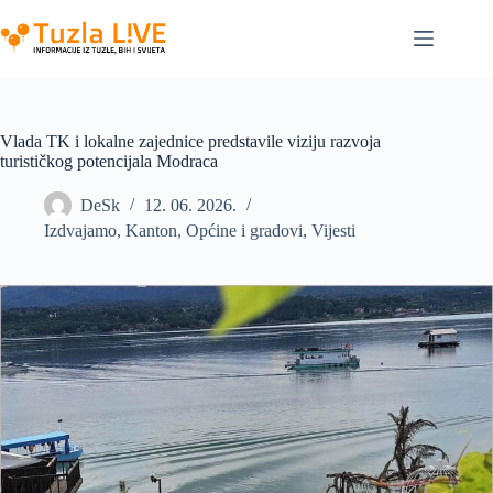
Skip
to
content
Vlada TK i lokalne zajednice predstavile viziju razvoja
turističkog potencijala Modraca
DeSk
12. 06. 2026.
Izdvajamo
,
Kanton
,
Općine i gradovi
,
Vijesti