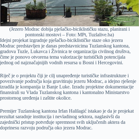
(Jezero Modrac dobija pješačko-biciklističku stazu, planirani i
pontonski mostovi – Foto: MPt, Tuzlalive.ba)
Idejni projekat izgradnje pješačko-biciklističke staze oko jezera
Modrac predstavljen je danas predstavnicima Tuzlanskog kantona,
gradova Tuzle, Lukavca i Živinica te organizacija civilnog društva,
čime je ponovo otvorena tema valorizacije turističkih potencijala
jednog od najznačajnijih vodnih resursa u Bosni i Hercegovini.
Riječ je o projektu čiji je cilj unapređenje turističke infrastrukture i
povezivanje područja koja gravitiraju jezeru Modrac, a idejno rješenje
izradila je kompanija iz Banje Luke. Izradu projektne dokumentacije
finansirali su Vlada Tuzlanskog kantona i kantonalno Ministarstvo
prostornog uređenja i zaštite okolice.
Premijer Tuzlanskog kantona Irfan Halilagić istakao je da je projekat
rezultat saradnje institucija i nevladinog sektora, naglasivši da
zajednički pristup potvrđuje spremnost svih uključenih aktera da
doprinesu razvoju područja oko jezera Modrac.