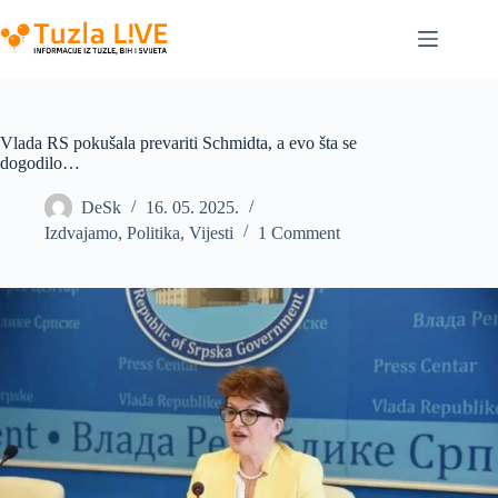
Skip
to
content
Vlada RS pokušala prevariti Schmidta, a evo šta se
dogodilo…
DeSk
16. 05. 2025.
Izdvajamo
,
Politika
,
Vijesti
1 Comment