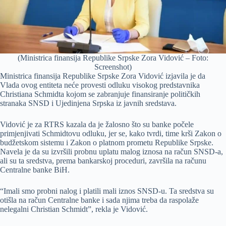
(Ministrica finansija Republike Srpske Zora Vidović – Foto:
Screenshot)
Ministrica finansija Republike Srpske Zora Vidović izjavila je da
Vlada ovog entiteta neće provesti odluku visokog predstavnika
Christiana Schmidta kojom se zabranjuje finansiranje političkih
stranaka SNSD i Ujedinjena Srpska iz javnih sredstava.
Vidović je za RTRS kazala da je žalosno što su banke počele
primjenjivati Schmidtovu odluku, jer se, kako tvrdi, time krši Zakon o
budžetskom sistemu i Zakon o platnom prometu Republike Srpske.
Navela je da su izvršili probnu uplatu malog iznosa na račun SNSD-a,
ali su ta sredstva, prema bankarskoj proceduri, završila na računu
Centralne banke BiH.
“Imali smo probni nalog i platili mali iznos SNSD-u. Ta sredstva su
otišla na račun Centralne banke i sada njima treba da raspolaže
nelegalni Christian Schmidt”, rekla je Vidović.