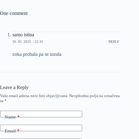
One comment
samo istina
16. 05. 2025. / 22:31
REPLY
zoka probala pa se usrala
Leave a Reply
Vaša email adresa neće biti objavljivana.
Neophodna polja su označena
sa
*
Name
*
Email
*