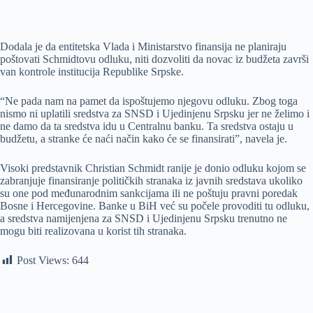
Dodala je da entitetska Vlada i Ministarstvo finansija ne planiraju
poštovati Schmidtovu odluku, niti dozvoliti da novac iz budžeta završi
van kontrole institucija Republike Srpske.
“Ne pada nam na pamet da ispoštujemo njegovu odluku. Zbog toga
nismo ni uplatili sredstva za SNSD i Ujedinjenu Srpsku jer ne želimo i
ne damo da ta sredstva idu u Centralnu banku. Ta sredstva ostaju u
budžetu, a stranke će naći način kako će se finansirati”, navela je.
Visoki predstavnik Christian Schmidt ranije je donio odluku kojom se
zabranjuje finansiranje političkih stranaka iz javnih sredstava ukoliko
su one pod međunarodnim sankcijama ili ne poštuju pravni poredak
Bosne i Hercegovine. Banke u BiH već su počele provoditi tu odluku,
a sredstva namijenjena za SNSD i Ujedinjenu Srpsku trenutno ne
mogu biti realizovana u korist tih stranaka.
Post Views:
644