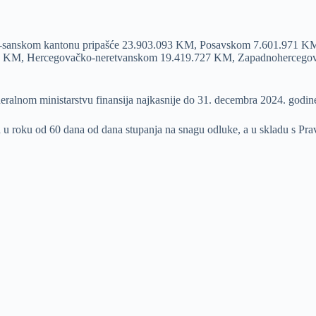
 Unsko-sanskom kantonu pripašće 23.903.093 KM, Posavskom 7.601.97
3 KM, Hercegovačko-neretvanskom 19.419.727 KM, Zapadnohercego
ederalnom ministarstvu finansija najkasnije do 31. decembra 2024. godin
u roku od 60 dana od dana stupanja na snagu odluke, a u skladu s Pravi