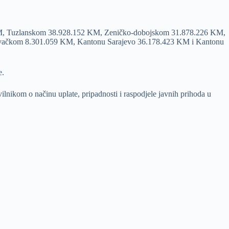
1 KM, Tuzlanskom 38.928.152 KM, Zeničko-dobojskom 31.878.226 KM,
vačkom 8.301.059 KM, Kantonu Sarajevo 36.178.423 KM i Kantonu
e.
lnikom o načinu uplate, pripadnosti i raspodjele javnih prihoda u