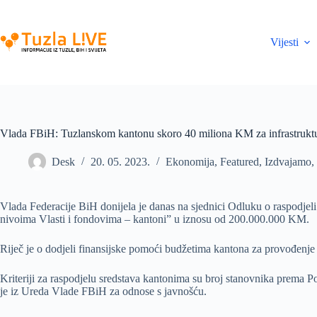
Skip
to
content
Vijesti
Vlada FBiH: Tuzlanskom kantonu skoro 40 miliona KM za infrastruktu
Desk
20. 05. 2023.
Ekonomija
,
Featured
,
Izdvajamo
,
Vlada Federacije BiH donijela je danas na sjednici Odluku o raspodje
nivoima Vlasti i fondovima – kantoni” u iznosu od 200.000.000 KM.
Riječ je o dodjeli finansijske pomoći budžetima kantona za provođenje s
Kriteriji za raspodjelu sredstava kantonima su broj stanovnika prema 
je iz Ureda Vlade FBiH za odnose s javnošću.