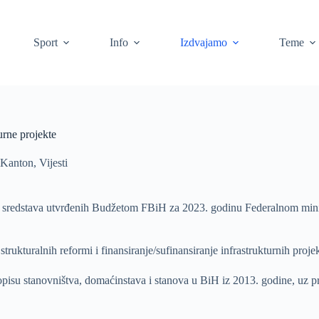
Sport
Info
Izdvajamo
Teme
rne projekte
Kanton
,
Vijesti
li sredstava utvrđenih Budžetom FBiH za 2023. godinu Federalnom mini
trukturalnih reformi i finansiranje/sufinansiranje infrastrukturnih pro
Popisu stanovništva, domaćinstava i stanova u BiH iz 2013. godine, uz