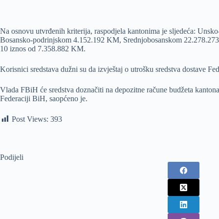
Na osnovu utvrđenih kriterija, raspodjela kantonima je sljedeća:
Bosansko-podrinjskom 4.152.192 KM, Srednjobosanskom 22.278.27
10 iznos od 7.358.882 KM.
Korisnici sredstava dužni su da izvještaj o utrošku sredstva dostave F
Vlada FBiH će sredstva doznačiti na depozitne račune budžeta kantona 
Federaciji BiH, saopćeno je.
Post Views:
393
Podijeli