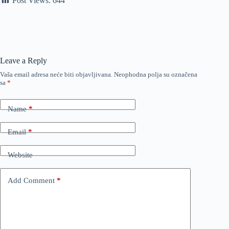
Post Views:
644
Leave a Reply
Vaša email adresa neće biti objavljivana.
Neophodna polja su označena
sa
*
Name
*
Email
*
Website
Add Comment
*