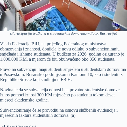
(Participacija troškova u studentnskim domovima – Foto: Ilustracija)
Vlada Federacije BiH, na prijedlog Federalnog ministarstva
obrazovanja i znanosti, donijela je novu odluku o subvencioniranju
smještaja i ishrane studenata. U budžetu za 2026. godinu osigurano je
1.000.000 KM, a mjerom će biti obuhvaćeno oko 350 studenata.
Pravo na subvenciju imaju studenti smješteni u studentskim domovima
u Posavskom, Bosansko-podrinjskom i Kantonu 10, kao i studenti iz
Republike Srpske koji studiraju u FBiH.
Novina je da se subvencija odnosi i na privatne studentske domove.
Iznos pomoći iznosi 300 KM mjesečno po studentu tokom deset
mjeseci akademske godine.
Subvencioniranje će se provoditi na osnovu službenih evidencija i
mjesečnih faktura studentskih domova. (a)