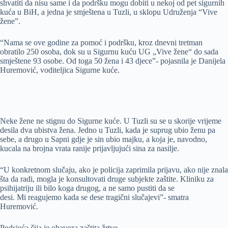
shvatiti da nisu same i da podršku mogu dobiti u nekoj od pet sigurnih
kuća u BiH, a jedna je smještena u Tuzli, u sklopu Udruženja “Vive
žene”.
“Nama se ove godine za pomoć i podršku, kroz dnevni tretman
obratilo 250 osoba, dok su u Sigurnu kuću UG „Vive žene“ do sada
smještene 93 osobe. Od toga 50 žena i 43 djece”- pojasnila je Danijela
Huremović, voditeljica Sigurne kuće.
Neke žene ne stignu do Sigurne kuće. U Tuzli su se u skorije vrijeme
desila dva ubistva žena. Jedno u Tuzli, kada je suprug ubio ženu pa
sebe, a drugo u Sapni gdje je sin ubio majku, a koja je, navodno,
kucala na brojna vrata ranije prijavljujući sina za nasilje.
“U konkretnom slučaju, ako je policija zaprimila prijavu, ako nije znala
šta da radi, mogla je konsultovati druge subjekte zaštite. Kliniku za
psihijatriju ili bilo koga drugog, a ne samo pustiti da se
desi. Mi reagujemo kada se dese tragični slučajevi”- smatra
Huremović.
Podsjeća čija je obaveza zaštita žrtve.