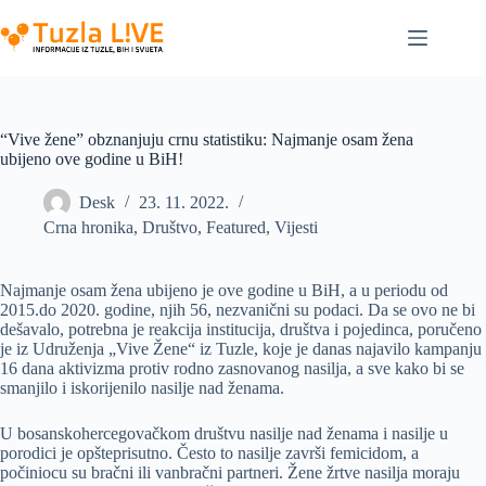
Skip
to
content
“Vive žene” obznanjuju crnu statistiku: Najmanje osam žena
ubijeno ove godine u BiH!
Desk
23. 11. 2022.
Crna hronika
,
Društvo
,
Featured
,
Vijesti
Najmanje osam žena ubijeno je ove godine u BiH, a u periodu od
2015.do 2020. godine, njih 56, nezvanični su podaci. Da se ovo ne bi
dešavalo, potrebna je reakcija institucija, društva i pojedinca, poručeno
je iz Udruženja „Vive Žene“ iz Tuzle, koje je danas najavilo kampanju
16 dana aktivizma protiv rodno zasnovanog nasilja, a sve kako bi se
smanjilo i iskorijenilo nasilje nad ženama.
U bosanskohercegovačkom društvu nasilje nad ženama i nasilje u
porodici je opšteprisutno. Često to nasilje završi femicidom, a
počiniocu su bračni ili vanbračni partneri. Žene žrtve nasilja moraju