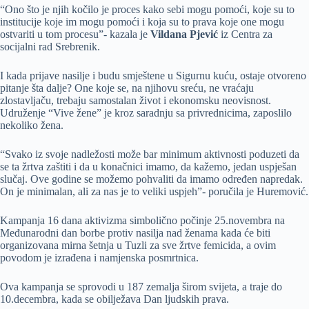
“Ono što je njih kočilo je proces kako sebi mogu pomoći, koje su to
institucije koje im mogu pomoći i koja su to prava koje one mogu
ostvariti u tom procesu”- kazala je
Vildana Pjević
iz Centra za
socijalni rad Srebrenik.
I kada prijave nasilje i budu smještene u Sigurnu kuću, ostaje otvoreno
pitanje šta dalje? One koje se, na njihovu sreću, ne vraćaju
zlostavljaču, trebaju samostalan život i ekonomsku neovisnost.
Udruženje “Vive žene” je kroz saradnju sa privrednicima, zaposlilo
nekoliko žena.
“Svako iz svoje nadležosti može bar minimum aktivnosti poduzeti da
se ta žrtva zaštiti i da u konačnici imamo, da kažemo, jedan uspješan
slučaj. Ove godine se možemo pohvaliti da imamo određen napredak.
On je minimalan, ali za nas je to veliki uspjeh”- poručila je Huremović.
Kampanja 16 dana aktivizma simbolično počinje 25.novembra na
Međunarodni dan borbe protiv nasilja nad ženama kada će biti
organizovana mirna šetnja u Tuzli za sve žrtve femicida, a ovim
povodom je izrađena i namjenska posmrtnica.
Ova kampanja se sprovodi u 187 zemalja širom svijeta, a traje do
10.decembra, kada se obilježava Dan ljudskih prava.