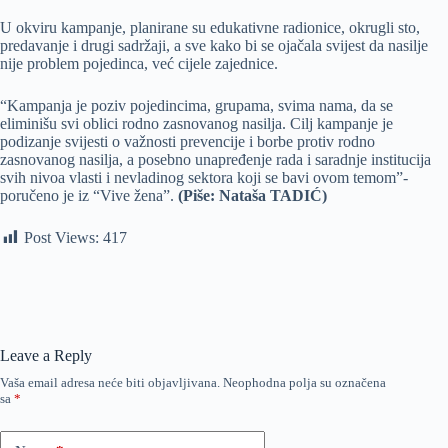
U okviru kampanje, planirane su edukativne radionice, okrugli sto,
predavanje i drugi sadržaji, a sve kako bi se ojačala svijest da nasilje
nije problem pojedinca, već cijele zajednice.
“Kampanja je poziv pojedincima, grupama, svima nama, da se
eliminišu svi oblici rodno zasnovanog nasilja. Cilj kampanje je
podizanje svijesti o važnosti prevencije i borbe protiv rodno
zasnovanog nasilja, a posebno unapređenje rada i saradnje institucija
svih nivoa vlasti i nevladinog sektora koji se bavi ovom temom”-
poručeno je iz “Vive žena”.
(Piše: Nataša TADIĆ)
Post Views:
417
Leave a Reply
Vaša email adresa neće biti objavljivana.
Neophodna polja su označena
sa
*