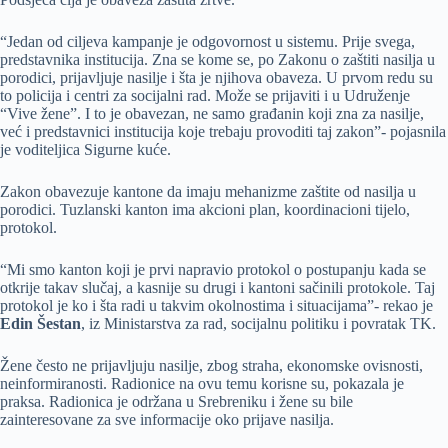
“Jedan od ciljeva kampanje je odgovornost u sistemu. Prije svega,
predstavnika institucija. Zna se kome se, po Zakonu o zaštiti nasilja u
porodici, prijavljuje nasilje i šta je njihova obaveza. U prvom redu su
to policija i centri za socijalni rad. Može se prijaviti i u Udruženje
“Vive žene”. I to je obavezan, ne samo građanin koji zna za nasilje,
već i predstavnici institucija koje trebaju provoditi taj zakon”- pojasnila
je voditeljica Sigurne kuće.
Zakon obavezuje kantone da imaju mehanizme zaštite od nasilja u
porodici. Tuzlanski kanton ima akcioni plan, koordinacioni tijelo,
protokol.
“Mi smo kanton koji je prvi napravio protokol o postupanju kada se
otkrije takav slučaj, a kasnije su drugi i kantoni sačinili protokole. Taj
protokol je ko i šta radi u takvim okolnostima i situacijama”- rekao je
Edin Šestan
, iz Ministarstva za rad, socijalnu politiku i povratak TK.
Žene često ne prijavljuju nasilje, zbog straha, ekonomske ovisnosti,
neinformiranosti. Radionice na ovu temu korisne su, pokazala je
praksa. Radionica je održana u Srebreniku i žene su bile
zainteresovane za sve informacije oko prijave nasilja.