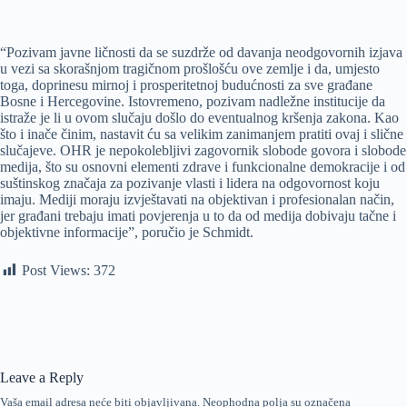
“Pozivam javne ličnosti da se suzdrže od davanja neodgovornih izjava
u vezi sa skorašnjom tragičnom prošlošću ove zemlje i da, umjesto
toga, doprinesu mirnoj i prosperitetnoj budućnosti za sve građane
Bosne i Hercegovine. Istovremeno, pozivam nadležne institucije da
istraže je li u ovom slučaju došlo do eventualnog kršenja zakona. Kao
što i inače činim, nastavit ću sa velikim zanimanjem pratiti ovaj i slične
slučajeve. OHR je nepokolebljivi zagovornik slobode govora i slobode
medija, što su osnovni elementi zdrave i funkcionalne demokracije i od
suštinskog značaja za pozivanje vlasti i lidera na odgovornost koju
imaju. Mediji moraju izvještavati na objektivan i profesionalan način,
jer građani trebaju imati povjerenja u to da od medija dobivaju tačne i
objektivne informacije”, poručio je Schmidt.
Post Views:
372
Leave a Reply
Vaša email adresa neće biti objavljivana.
Neophodna polja su označena