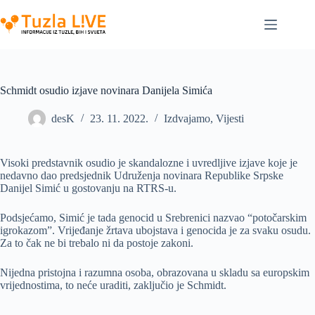
Skip
to
content
Schmidt osudio izjave novinara Danijela Simića
desK
23. 11. 2022.
Izdvajamo
,
Vijesti
Visoki predstavnik osudio je skandalozne i uvredljive izjave koje je
nedavno dao predsjednik Udruženja novinara Republike Srpske
Danijel Simić u gostovanju na RTRS-u.
Podsjećamo, Simić je tada genocid u Srebrenici nazvao “potočarskim
igrokazom”. Vrijeđanje žrtava ubojstava i genocida je za svaku osudu.
Za to čak ne bi trebalo ni da postoje zakoni.
Nijedna pristojna i razumna osoba, obrazovana u skladu sa europskim
vrijednostima, to neće uraditi, zaključio je Schmidt.