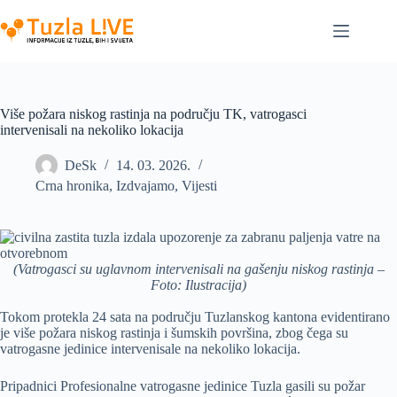
Skip
to
content
Više požara niskog rastinja na području TK, vatrogasci
intervenisali na nekoliko lokacija
DeSk
14. 03. 2026.
Crna hronika
,
Izdvajamo
,
Vijesti
(Vatrogasci su uglavnom intervenisali na gašenju niskog rastinja –
Foto: Ilustracija)
Tokom protekla 24 sata na području Tuzlanskog kantona evidentirano
je više požara niskog rastinja i šumskih površina, zbog čega su
vatrogasne jedinice intervenisale na nekoliko lokacija.
Pripadnici Profesionalne vatrogasne jedinice Tuzla gasili su požar