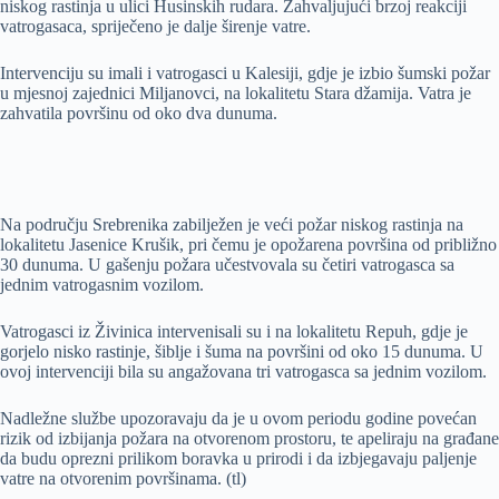
niskog rastinja u ulici Husinskih rudara. Zahvaljujući brzoj reakciji
vatrogasaca, spriječeno je dalje širenje vatre.
Intervenciju su imali i vatrogasci u Kalesiji, gdje je izbio šumski požar
u mjesnoj zajednici Miljanovci, na lokalitetu Stara džamija. Vatra je
zahvatila površinu od oko dva dunuma.
Na području Srebrenika zabilježen je veći požar niskog rastinja na
lokalitetu Jasenice Krušik, pri čemu je opožarena površina od približno
30 dunuma. U gašenju požara učestvovala su četiri vatrogasca sa
jednim vatrogasnim vozilom.
Vatrogasci iz Živinica intervenisali su i na lokalitetu Repuh, gdje je
gorjelo nisko rastinje, šiblje i šuma na površini od oko 15 dunuma. U
ovoj intervenciji bila su angažovana tri vatrogasca sa jednim vozilom.
Nadležne službe upozoravaju da je u ovom periodu godine povećan
rizik od izbijanja požara na otvorenom prostoru, te apeliraju na građane
da budu oprezni prilikom boravka u prirodi i da izbjegavaju paljenje
vatre na otvorenim površinama. (tl)