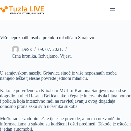
Skip
to
content
Više nepoznatih osoba pretuklo mladića u Sarajevu
DeSk
09. 07. 2021.
Crna hronika
,
Izdvajamo
,
Vijesti
U sarajevskom naselju Grbavica sinoć je više nepoznatih osoba
nanijelo teške tjelesne povrede jednom mladiću.
Kako je potvrđeno za Klix.ba u MUP-u Kantona Sarajevo, napad se
dogodio u ulici Hasana Brkića nakon čega je intervenisala hitna pomoć
i policija koja intenzivno radi na rasvjetljavanju ovog događaja
odnosno pronalasku svih učesnika sukoba.
Muškarac je zadobio teške tjelesne povrede, a prema nezvaničnim
informacijama u sukobu su korišteni i oštri predmeti. Takođe je oštećen
i jedan automobil.