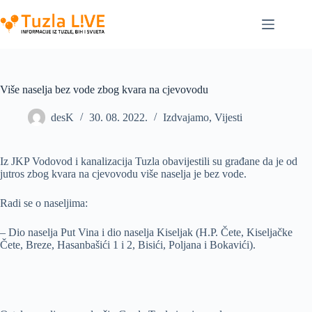
Skip
to
content
Više naselja bez vode zbog kvara na cjevovodu
desK
30. 08. 2022.
Izdvajamo
,
Vijesti
Iz JKP Vodovod i kanalizacija Tuzla obavijestili su građane da je od
jutros zbog kvara na cjevovodu više naselja je bez vode.
Radi se o naseljima:
– Dio naselja Put Vina i dio naselja Kiseljak (H.P. Čete, Kiseljačke
Čete, Breze, Hasanbašići 1 i 2, Bisići, Poljana i Bokavići).