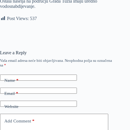
Ostala naselja na području Grada Tuzla imaju uredno
vodosnabdijevanje.
Post Views:
537
Leave a Reply
Vaša email adresa neće biti objavljivana.
Neophodna polja su označena
sa
*
Name
*
Email
*
Website
Add Comment
*