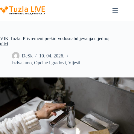
Skip
to
content
VIK Tuzla: Privremeni prekid vodosnabdijevanja u jednoj
ulici
DeSk
10. 04. 2026.
Izdvajamo
,
Općine i gradovi
,
Vijesti