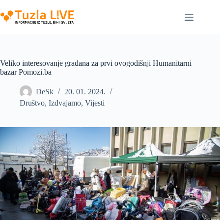
Skip
to
content
Veliko interesovanje građana za prvi ovogodišnji Humanitarni
bazar Pomozi.ba
DeSk
20. 01. 2024.
Društvo
,
Izdvajamo
,
Vijesti