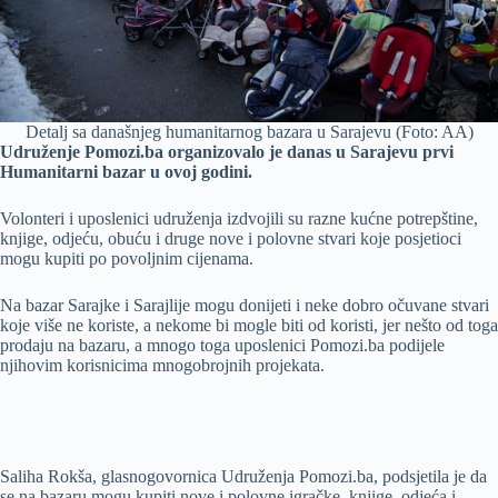
Detalj sa današnjeg humanitarnog bazara u Sarajevu (Foto: AA)
Udruženje Pomozi.ba organizovalo je danas u Sarajevu prvi
Humanitarni bazar u ovoj godini.
Volonteri i uposlenici udruženja izdvojili su razne kućne potrepštine,
knjige, odjeću, obuću i druge nove i polovne stvari koje posjetioci
mogu kupiti po povoljnim cijenama.
Na bazar Sarajke i Sarajlije mogu donijeti i neke dobro očuvane stvari
koje više ne koriste, a nekome bi mogle biti od koristi, jer nešto od toga
prodaju na bazaru, a mnogo toga uposlenici Pomozi.ba podijele
njihovim korisnicima mnogobrojnih projekata.
Saliha Rokša, glasnogovornica Udruženja Pomozi.ba, podsjetila je da
se na bazaru mogu kupiti nove i polovne igračke, knjige, odjeća i