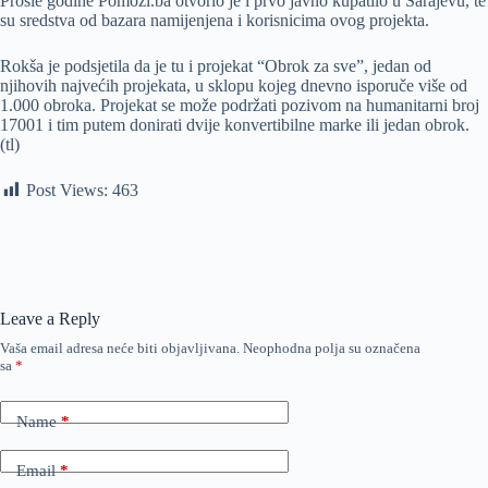
Prošle godine Pomozi.ba otvorio je i prvo javno kupatilo u Sarajevu, te
su sredstva od bazara namijenjena i korisnicima ovog projekta.
Rokša je podsjetila da je tu i projekat “Obrok za sve”, jedan od
njihovih najvećih projekata, u sklopu kojeg dnevno isporuče više od
1.000 obroka. Projekat se može podržati pozivom na humanitarni broj
17001 i tim putem donirati dvije konvertibilne marke ili jedan obrok.
(tl)
Post Views:
463
Leave a Reply
Vaša email adresa neće biti objavljivana.
Neophodna polja su označena
sa
*
Name
*
Email
*