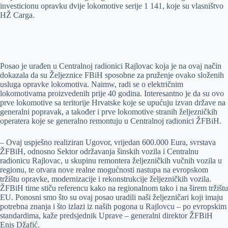
investicionu opravku dvije lokomotive serije 1 141, koje su vlasništvo
HŽ Carga.
Posao je urađen u Centralnoj radionici Rajlovac koja je na ovaj način
dokazala da su Željeznice FBiH sposobne za pruženje ovako složenih
usluga opravke lokomotiva. Naimw, radi se o električnim
lokomotivama proizvedenih prije 40 godina. Interesantno je da su ovo
prve lokomotive sa teritorije Hrvatske koje se upućuju izvan države na
generalni popravak, a također i prve lokomotive stranih željezničkih
operatera koje se generalno remontuju u Centralnoj radionici ŽFBiH.
– Ovaj uspješno realiziran Ugovor, vrijedan 600.000 Eura, svrstava
ŽFBiH, odnosno Sektor održavanja šinskih vozila i Centralnu
radionicu Rajlovac, u skupinu remontera željezničkih vučnih vozila u
regionu, te otvara nove realne mogućnosti nastupa na evropskom
tržištu opravke, modernizacije i rekonstrukcije željezničkih vozila.
ŽFBiH time stiču referencu kako na regionalnom tako i na širem tržištu
EU. Ponosni smo što su ovaj posao uradili naši željezničari koji imaju
potrebna znanja i što izlazi iz naših pogona u Rajlovcu – po evropskim
standardima, kaže predsjednik Uprave – generalni direktor ŽFBiH
Enis Džafić.