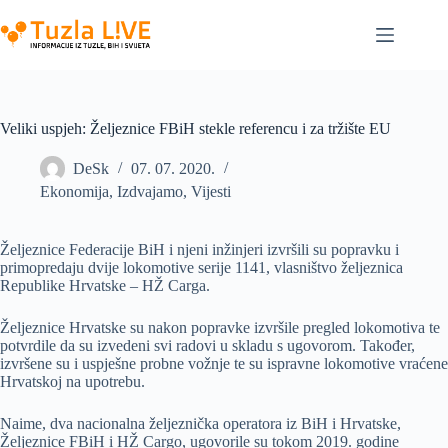
Skip
to
content
Veliki uspjeh: Željeznice FBiH stekle referencu i za tržište EU
DeSk
07. 07. 2020.
Ekonomija
,
Izdvajamo
,
Vijesti
Željeznice Federacije BiH i njeni inžinjeri izvršili su popravku i
primopredaju dvije lokomotive serije 1141, vlasništvo željeznica
Republike Hrvatske – HŽ Carga.
Željeznice Hrvatske su nakon popravke izvršile pregled lokomotiva te
potvrdile da su izvedeni svi radovi u skladu s ugovorom. Također,
izvršene su i uspješne probne vožnje te su ispravne lokomotive vraćene
Hrvatskoj na upotrebu.
Naime, dva nacionalna željeznička operatora iz BiH i Hrvatske,
Željeznice FBiH i HŽ Cargo, ugovorile su tokom 2019. godine