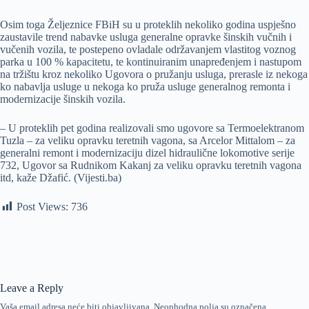
Osim toga Željeznice FBiH su u proteklih nekoliko godina uspješno
zaustavile trend nabavke usluga generalne opravke šinskih vučnih i
vučenih vozila, te postepeno ovladale održavanjem vlastitog voznog
parka u 100 % kapacitetu, te kontinuiranim unapređenjem i nastupom
na tržištu kroz nekoliko Ugovora o pružanju usluga, prerasle iz nekoga
ko nabavlja usluge u nekoga ko pruža usluge generalnog remonta i
modernizacije šinskih vozila.
– U proteklih pet godina realizovali smo ugovore sa Termoelektranom
Tuzla – za veliku opravku teretnih vagona, sa Arcelor Mittalom – za
generalni remont i modernizaciju dizel hidraulične lokomotive serije
732, Ugovor sa Rudnikom Kakanj za veliku opravku teretnih vagona
itd, kaže Džafić. (Vijesti.ba)
Post Views:
736
Leave a Reply
Vaša email adresa neće biti objavljivana.
Neophodna polja su označena