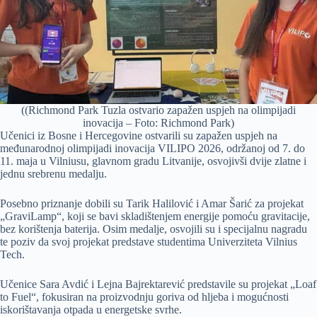
((Richmond Park Tuzla ostvario zapažen uspjeh na olimpijadi
inovacija – Foto: Richmond Park)
Učenici iz Bosne i Hercegovine ostvarili su zapažen uspjeh na
međunarodnoj olimpijadi inovacija VILIPO 2026, održanoj od 7. do
11. maja u Vilniusu, glavnom gradu Litvanije, osvojivši dvije zlatne i
jednu srebrenu medalju.
Posebno priznanje dobili su Tarik Halilović i Amar Šarić za projekat
„GraviLamp“, koji se bavi skladištenjem energije pomoću gravitacije,
bez korištenja baterija. Osim medalje, osvojili su i specijalnu nagradu
te poziv da svoj projekat predstave studentima Univerziteta Vilnius
Tech.
Učenice Sara Avdić i Lejna Bajrektarević predstavile su projekat „Loaf
to Fuel“, fokusiran na proizvodnju goriva od hljeba i mogućnosti
iskorištavanja otpada u energetske svrhe.