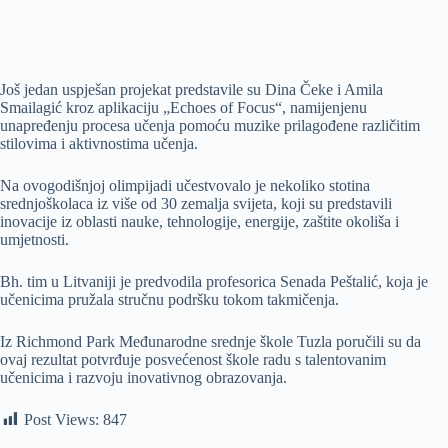
Još jedan uspješan projekat predstavile su Dina Čeke i Amila
Smailagić kroz aplikaciju „Echoes of Focus“, namijenjenu
unapređenju procesa učenja pomoću muzike prilagođene različitim
stilovima i aktivnostima učenja.
Na ovogodišnjoj olimpijadi učestvovalo je nekoliko stotina
srednjoškolaca iz više od 30 zemalja svijeta, koji su predstavili
inovacije iz oblasti nauke, tehnologije, energije, zaštite okoliša i
umjetnosti.
Bh. tim u Litvaniji je predvodila profesorica Senada Peštalić, koja je
učenicima pružala stručnu podršku tokom takmičenja.
Iz Richmond Park Međunarodne srednje škole Tuzla poručili su da
ovaj rezultat potvrđuje posvećenost škole radu s talentovanim
učenicima i razvoju inovativnog obrazovanja.
Post Views:
847