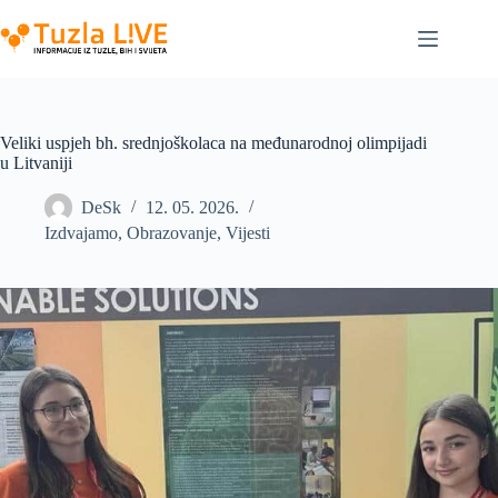
Skip
to
content
Veliki uspjeh bh. srednjoškolaca na međunarodnoj olimpijadi
u Litvaniji
DeSk
12. 05. 2026.
Izdvajamo
,
Obrazovanje
,
Vijesti