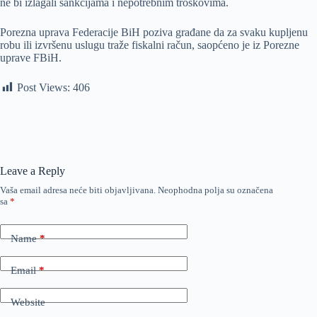
ne bi izlagali sankcijama i nepotrebnim troškovima.
Porezna uprava Federacije BiH poziva građane da za svaku kupljenu
robu ili izvršenu uslugu traže fiskalni račun, saopćeno je iz Porezne
uprave FBiH.
Post Views:
406
Leave a Reply
Vaša email adresa neće biti objavljivana.
Neophodna polja su označena
sa
*
Name
*
Email
*
Website