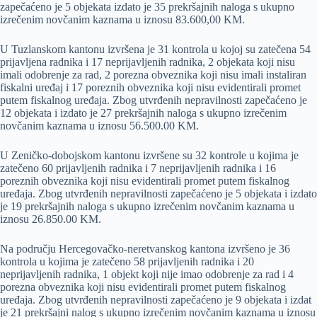
zapečaćeno je 5 objekata izdato je 35 prekršajnih naloga s ukupno
izrečenim novčanim kaznama u iznosu 83.600,00 KM.
U Tuzlanskom kantonu izvršena je 31 kontrola u kojoj su zatečena 54
prijavljena radnika i 17 neprijavljenih radnika, 2 objekata koji nisu
imali odobrenje za rad, 2 porezna obveznika koji nisu imali instaliran
fiskalni uređaj i 17 poreznih obveznika koji nisu evidentirali promet
putem fiskalnog uređaja. Zbog utvrđenih nepravilnosti zapečaćeno je
12 objekata i izdato je 27 prekršajnih naloga s ukupno izrečenim
novčanim kaznama u iznosu 56.500.00 KM.
U Zeničko-dobojskom kantonu izvršene su 32 kontrole u kojima je
zatečeno 60 prijavljenih radnika i 7 neprijavljenih radnika i 16
poreznih obveznika koji nisu evidentirali promet putem fiskalnog
uređaja. Zbog utvrđenih nepravilnosti zapečaćeno je 5 objekata i izdato
je 19 prekršajnih naloga s ukupno izrečenim novčanim kaznama u
iznosu 26.850.00 KM.
Na području Hercegovačko-neretvanskog kantona izvršeno je 36
kontrola u kojima je zatečeno 58 prijavljenih radnika i 20
neprijavljenih radnika, 1 objekt koji nije imao odobrenje za rad i 4
porezna obveznika koji nisu evidentirali promet putem fiskalnog
uređaja. Zbog utvrđenih nepravilnosti zapečaćeno je 9 objekata i izdat
je 21 prekršajni nalog s ukupno izrečenim novčanim kaznama u iznosu