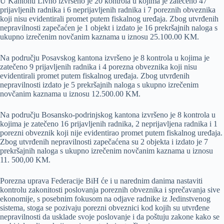
U Kantonu Livno izvršeno je 20 kontrola u kojima je zatečeno 47
prijavljenih radnika i 6 neprijavljenih radnika i 7 poreznih obveznika
koji nisu evidentirali promet putem fiskalnog uređaja. Zbog utvrđenih
nepravilnosti zapečaćen je 1 objekt i izdato je 16 prekršajnih naloga s
ukupno izrečenim novčanim kaznama u iznosu 25.100.00 KM.
Na području Posavskog kantona izvršeno je 8 kontrola u kojima je
zatečeno 9 prijavljenih radnika i 4 porezna obveznika koji nisu
evidentirali promet putem fiskalnog uređaja. Zbog utvrđenih
nepravilnosti izdato je 5 prekršajnih naloga s ukupno izrečenim
novčanim kaznama u iznosu 12.500.00 KM.
Na području Bosansko-podrinjskog kantona izvršeno je 8 kontrola u
kojima je zatečeno 16 prijavljenih radnika, 2 neprijavljena radnika i 1
porezni obveznik koji nije evidentirao promet putem fiskalnog uređaja.
Zbog utvrđenih nepravilnosti zapečaćena su 2 objekta i izdato je 7
prekršajnih naloga s ukupno izrečenim novčanim kaznama u iznosu
11. 500,00 KM.
Porezna uprava Federacije BiH će i u narednim danima nastaviti
kontrolu zakonitosti poslovanja poreznih obveznika i sprečavanja sive
ekonomije, s posebnim fokusom na odjave radnike iz Jedinstvenog
sistema, stoga se pozivaju porezni obveznici kod kojih su utvrđene
nepravilnosti da usklade svoje poslovanje i da poštuju zakone kako se