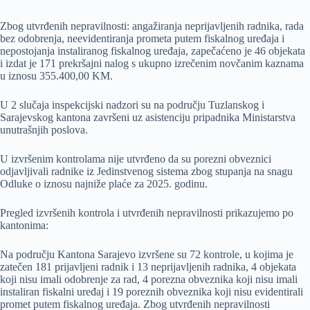
Zbog utvrđenih nepravilnosti: angažiranja neprijavljenih radnika, rada
bez odobrenja, neevidentiranja prometa putem fiskalnog uređaja i
nepostojanja instaliranog fiskalnog uređaja, zapečaćeno je 46 objekata
i izdat je 171 prekršajni nalog s ukupno izrečenim novčanim kaznama
u iznosu 355.400,00 KM.
U 2 slučaja inspekcijski nadzori su na području Tuzlanskog i
Sarajevskog kantona završeni uz asistenciju pripadnika Ministarstva
unutrašnjih poslova.
U izvršenim kontrolama nije utvrđeno da su porezni obveznici
odjavljivali radnike iz Jedinstvenog sistema zbog stupanja na snagu
Odluke o iznosu najniže plaće za 2025. godinu.
Pregled izvršenih kontrola i utvrđenih nepravilnosti prikazujemo po
kantonima:
Na području Kantona Sarajevo izvršene su 72 kontrole, u kojima je
zatečen 181 prijavljeni radnik i 13 neprijavljenih radnika, 4 objekata
koji nisu imali odobrenje za rad, 4 porezna obveznika koji nisu imali
instaliran fiskalni uređaj i 19 poreznih obveznika koji nisu evidentirali
promet putem fiskalnog uređaja. Zbog utvrđenih nepravilnosti