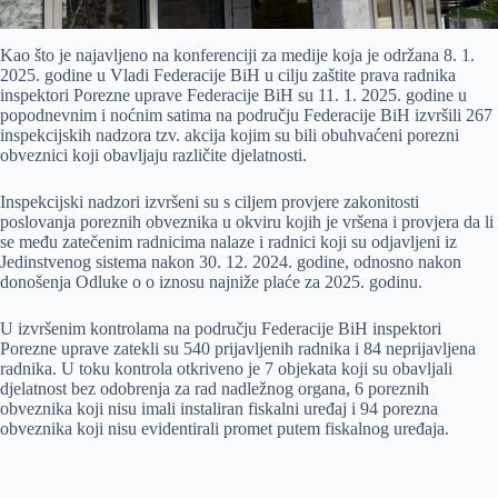
Kao što je najavljeno na konferenciji za medije koja je održana 8. 1.
2025. godine u Vladi Federacije BiH u cilju zaštite prava radnika
inspektori Porezne uprave Federacije BiH su 11. 1. 2025. godine u
popodnevnim i noćnim satima na području Federacije BiH izvršili 267
inspekcijskih nadzora tzv. akcija kojim su bili obuhvaćeni porezni
obveznici koji obavljaju različite djelatnosti.
Inspekcijski nadzori izvršeni su s ciljem provjere zakonitosti
poslovanja poreznih obveznika u okviru kojih je vršena i provjera da li
se među zatečenim radnicima nalaze i radnici koji su odjavljeni iz
Jedinstvenog sistema nakon 30. 12. 2024. godine, odnosno nakon
donošenja Odluke o o iznosu najniže plaće za 2025. godinu.
U izvršenim kontrolama na području Federacije BiH inspektori
Porezne uprave zatekli su 540 prijavljenih radnika i 84 neprijavljena
radnika. U toku kontrola otkriveno je 7 objekata koji su obavljali
djelatnost bez odobrenja za rad nadležnog organa, 6 poreznih
obveznika koji nisu imali instaliran fiskalni uređaj i 94 porezna
obveznika koji nisu evidentirali promet putem fiskalnog uređaja.