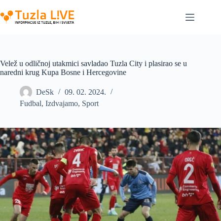
Skip
to
content
Velež u odličnoj utakmici savladao Tuzla City i plasirao se u
naredni krug Kupa Bosne i Hercegovine
DeSk
09. 02. 2024.
Fudbal
,
Izdvajamo
,
Sport