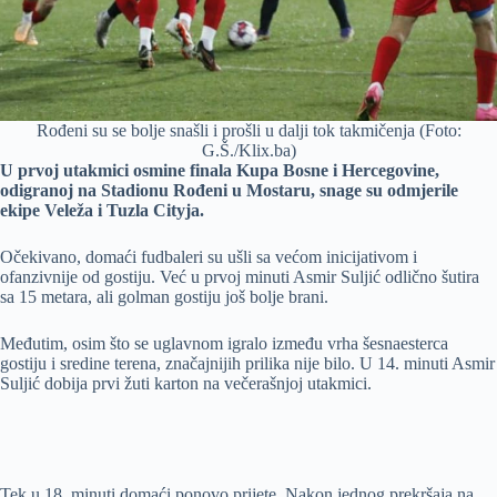
Rođeni su se bolje snašli i prošli u dalji tok takmičenja (Foto:
G.Š./Klix.ba)
U prvoj utakmici osmine finala Kupa Bosne i Hercegovine,
odigranoj na Stadionu Rođeni u Mostaru, snage su odmjerile
ekipe Veleža i Tuzla Cityja.
Očekivano, domaći fudbaleri su ušli sa većom inicijativom i
ofanzivnije od gostiju. Već u prvoj minuti Asmir Suljić odlično šutira
sa 15 metara, ali golman gostiju još bolje brani.
Međutim, osim što se uglavnom igralo između vrha šesnaesterca
gostiju i sredine terena, značajnijih prilika nije bilo. U 14. minuti Asmir
Suljić dobija prvi žuti karton na večerašnjoj utakmici.
Tek u 18. minuti domaći ponovo prijete. Nakon jednog prekršaja na