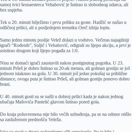
samoj ivici šesnaesterca Vehabović je šutirao iz slobodnog udarca, ali
bez uspjeha.
Tek u 20. minuti bilježimo i prvu priliku za goste. Hadžić se našao u
odličnoj prilici, ali u posljednjem trenutku Oreč izbija loptu.
Samo jednu minutu poslije Velež dolazi u vodstvo. Večeras najagilniji
igrači “Rođenih”, Suljić i Vehabović, odigrali su lijepu akciju, a prvi je
asistirao drugom koji lijepo pogađa za 1:0.
Nisu se domaći igrači zaustavili nakon postignutog pogotka. U 23.
minuti Pršeš je dobro šutirao sa 20-ak metara, ali golman gostiju se još
jednom istaknuo na golu. U 30. minuti još jedan pokušaj sa približne
distance, ovoga puta je šutirao Pršeš, ali golman gostiju ponovo dobro
brani.
U 40. minuti gosti su se našli u dobroj prilici kada je nakon jednog
ubačaja Mašovića Pantelić glavom šutirao pored gola.
Do kraja poluvremena nije bilo većih uzbuđenja, pa se na odmor otišlo
sa zasluženom prednošću Veleža.
Iako su gosti u drugo poluvrijeme ušli agresivnije, što je bilo i