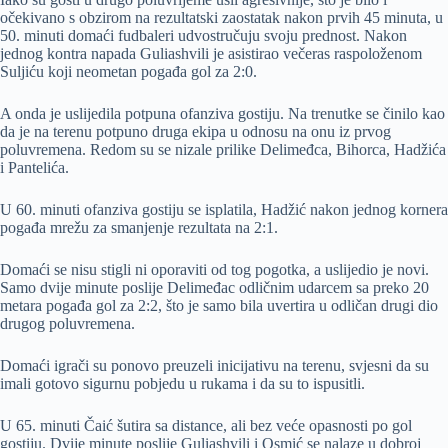
očekivano s obzirom na rezultatski zaostatak nakon prvih 45 minuta, u
50. minuti domaći fudbaleri udvostručuju svoju prednost. Nakon
jednog kontra napada Guliashvili je asistirao večeras raspoloženom
Suljiću koji neometan pogađa gol za 2:0.
A onda je uslijedila potpuna ofanziva gostiju. Na trenutke se činilo kao
da je na terenu potpuno druga ekipa u odnosu na onu iz prvog
poluvremena. Redom su se nizale prilike Delimeđca, Bihorca, Hadžića
i Pantelića.
U 60. minuti ofanziva gostiju se isplatila, Hadžić nakon jednog kornera
pogađa mrežu za smanjenje rezultata na 2:1.
Domaći se nisu stigli ni oporaviti od tog pogotka, a uslijedio je novi.
Samo dvije minute poslije Delimeđac odličnim udarcem sa preko 20
metara pogađa gol za 2:2, što je samo bila uvertira u odličan drugi dio
drugog poluvremena.
Domaći igrači su ponovo preuzeli inicijativu na terenu, svjesni da su
imali gotovo sigurnu pobjedu u rukama i da su to ispusitli.
U 65. minuti Čaić šutira sa distance, ali bez veće opasnosti po gol
gostiju. Dvije minute poslije Guliashvili i Osmić se nalaze u dobroj