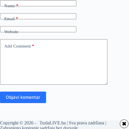
Name
*
Email
*
Website
Add Comment
*
Objavi komentar
Copyright © 2026 - TuzlaLIVE.ba | Sva prava zadržana |
✖
Zabranjeno kopiranje sadržaja bez dozvole.