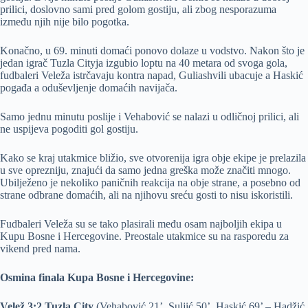
prilici, doslovno sami pred golom gostiju, ali zbog nesporazuma
između njih nije bilo pogotka.
Konačno, u 69. minuti domaći ponovo dolaze u vodstvo. Nakon što je
jedan igrač Tuzla Cityja izgubio loptu na 40 metara od svoga gola,
fudbaleri Veleža istrčavaju kontra napad, Guliashvili ubacuje a Haskić
pogađa a oduševljenje domaćih navijača.
Samo jednu minutu poslije i Vehabović se nalazi u odličnoj prilici, ali
ne uspijeva pogoditi gol gostiju.
Kako se kraj utakmice bližio, sve otvorenija igra obje ekipe je prelazila
u sve oprezniju, znajući da samo jedna greška može značiti mnogo.
Ubilježeno je nekoliko paničnih reakcija na obje strane, a posebno od
strane odbrane domaćih, ali na njihovu sreću gosti to nisu iskoristili.
Fudbaleri Veleža su se tako plasirali među osam najboljih ekipa u
Kupu Bosne i Hercegovine. Preostale utakmice su na rasporedu za
vikend pred nama.
Osmina finala Kupa Bosne i Hercegovine:
Velež 3:2 Tuzla City
(Vehabović 21’, Suljić 50’, Haskić 69’ – Hadžić