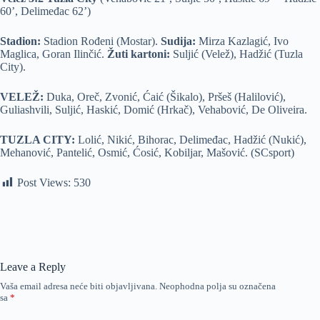
60’, Delimeđac 62’)
Stadion:
Stadion Rođeni (Mostar).
Sudija:
Mirza Kazlagić, Ivo
Maglica, Goran Ilinčić.
Žuti kartoni:
Suljić (Velež), Hadžić (Tuzla
City).
VELEŽ:
Duka, Oreč, Zvonić, Ćaić (Šikalo), Pršeš (Halilović),
Guliashvili, Suljić, Haskić, Domić (Hrkač), Vehabović, De Oliveira.
TUZLA CITY:
Lolić, Nikić, Bihorac, Delimeđac, Hadžić (Nukić),
Mehanović, Pantelić, Osmić, Ćosić, Kobiljar, Mašović. (SCsport)
Post Views:
530
Leave a Reply
Vaša email adresa neće biti objavljivana.
Neophodna polja su označena
sa
*