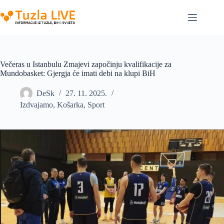
Skip
to
content
Večeras u Istanbulu Zmajevi započinju kvalifikacije za
Mundobasket: Gjergja će imati debi na klupi BiH
DeSk
27. 11. 2025.
Izdvajamo
,
Košarka
,
Sport