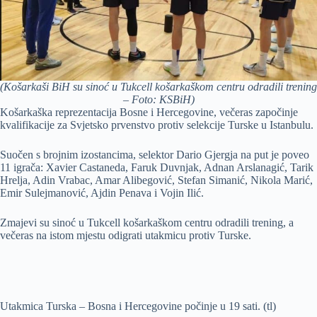
(Košarkaši BiH su sinoć u Tukcell košarkaškom centru odradili trening
– Foto: KSBiH)
Košarkaška reprezentacija Bosne i Hercegovine, večeras započinje
kvalifikacije za Svjetsko prvenstvo protiv selekcije Turske u Istanbulu.
Suočen s brojnim izostancima, selektor Dario Gjergja na put je poveo
11 igrača: Xavier Castaneda, Faruk Duvnjak, Adnan Arslanagić, Tarik
Hrelja, Adin Vrabac, Amar Alibegović, Stefan Simanić, Nikola Marić,
Emir Sulejmanović, Ajdin Penava i Vojin Ilić.
Zmajevi su sinoć u Tukcell košarkaškom centru odradili trening, a
večeras na istom mjestu odigrati utakmicu protiv Turske.
Utakmica Turska – Bosna i Hercegovine počinje u 19 sati. (tl)