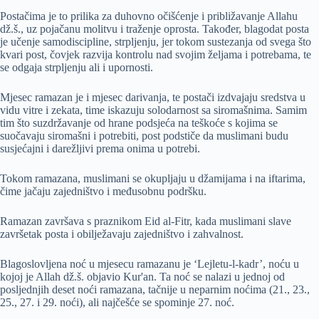
Postačima je to prilika za duhovno očišćenje i približavanje Allahu
dž.š., uz pojačanu molitvu i traženje oprosta. Također, blagodat posta
je učenje samodiscipline, strpljenju, jer tokom sustezanja od svega što
kvari post, čovjek razvija kontrolu nad svojim željama i potrebama, te
se odgaja strpljenju ali i upornosti.
Mjesec ramazan je i mjesec darivanja, te postači izdvajaju sredstva u
vidu vitre i zekata, time iskazuju solodarnost sa siromašnima. Samim
tim što suzdržavanje od hrane podsjeća na teškoće s kojima se
suočavaju siromašni i potrebiti, post podstiče da muslimani budu
susjećajni i darežljivi prema onima u potrebi.
Tokom ramazana, muslimani se okupljaju u džamijama i na iftarima,
čime jačaju zajedništvo i međusobnu podršku.
Ramazan završava s praznikom Eid al-Fitr, kada muslimani slave
završetak posta i obilježavaju zajedništvo i zahvalnost.
Blagoslovljena noć u mjesecu ramazanu je ‘Lejletu-l-kadr’, noću u
kojoj je Allah dž.š. objavio Kur'an. Ta noć se nalazi u jednoj od
posljednjih deset noći ramazana, tačnije u neparnim noćima (21., 23.,
25., 27. i 29. noći), ali najčešće se spominje 27. noć.