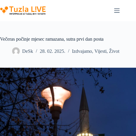
Skip
to
content
Večeras počinje mjesec ramazana, sutra prvi dan posta
DeSk
28. 02. 2025.
Izdvajamo
,
Vijesti
,
Život