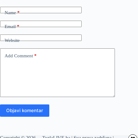
Name
*
Email
*
Website
Add Comment
*
Objavi komentar
Copyright © 2026 - TuzlaLIVE.ba | Sva prava zadržana |