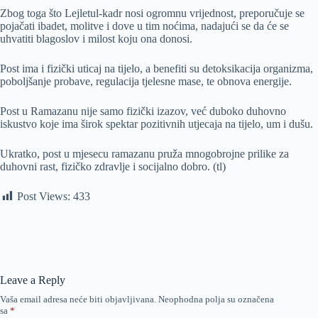
Zbog toga što Lejletul-kadr nosi ogromnu vrijednost, preporučuje se
pojačati ibadet, molitve i dove u tim noćima, nadajući se da će se
uhvatiti blagoslov i milost koju ona donosi.
Post ima i fizički uticaj na tijelo, a benefiti su detoksikacija organizma,
poboljšanje probave, regulacija tjelesne mase, te obnova energije.
Post u Ramazanu nije samo fizički izazov, već duboko duhovno
iskustvo koje ima širok spektar pozitivnih utjecaja na tijelo, um i dušu.
Ukratko, post u mjesecu ramazanu pruža mnogobrojne prilike za
duhovni rast, fizičko zdravlje i socijalno dobro. (tl)
Post Views:
433
Leave a Reply
Vaša email adresa neće biti objavljivana.
Neophodna polja su označena
sa
*