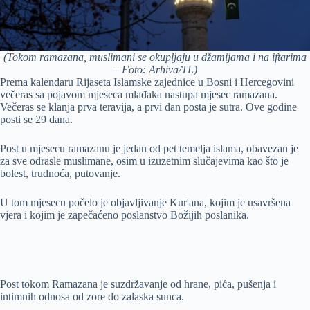
(Tokom ramazana, muslimani se okupljaju u džamijama i na iftarima
– Foto: Arhiva/TL)
Prema kalendaru Rijaseta Islamske zajednice u Bosni i Hercegovini
večeras sa pojavom mjeseca mlađaka nastupa mjesec ramazana.
Večeras se klanja prva teravija, a prvi dan posta je sutra. Ove godine
posti se 29 dana.
Post u mjesecu ramazanu je jedan od pet temelja islama, obavezan je
za sve odrasle muslimane, osim u izuzetnim slučajevima kao što je
bolest, trudnoća, putovanje.
U tom mjesecu počelo je objavljivanje Kur'ana, kojim je usavršena
vjera i kojim je zapečaćeno poslanstvo Božijih poslanika.
Post tokom Ramazana je suzdržavanje od hrane, pića, pušenja i
intimnih odnosa od zore do zalaska sunca.