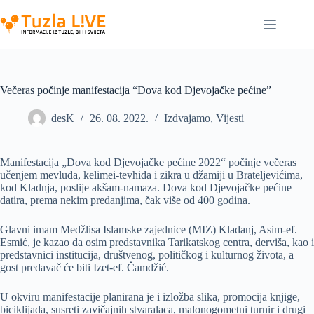
Skip
to
content
Večeras počinje manifestacija “Dova kod Djevojačke pećine”
desK
26. 08. 2022.
Izdvajamo
,
Vijesti
Manifestacija „Dova kod Djevojačke pećine 2022“ počinje večeras
učenjem mevluda, kelimei-tevhida i zikra u džamiji u Brateljevićima,
kod Kladnja, poslije akšam-namaza. Dova kod Djevojačke pećine
datira, prema nekim predanjima, čak više od 400 godina.
Glavni imam Medžlisa Islamske zajednice (MIZ) Kladanj, Asim-ef.
Esmić, je kazao da osim predstavnika Tarikatskog centra, derviša, kao i
predstavnici institucija, društvenog, političkog i kulturnog života, a
gost predavač će biti Izet-ef. Čamdžić.
U okviru manifestacije planirana je i izložba slika, promocija knjige,
biciklijada, susreti zavičajnih stvaralaca, malonogometni turnir i drugi