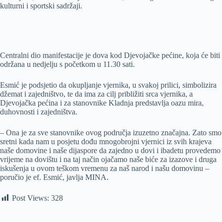
kulturni i sportski sadržaji.
Centralni dio manifestacije je dova kod Djevojačke pećine, koja će biti
održana u nedjelju s početkom u 11.30 sati.
Esmić je podsjetio da okupljanje vjernika, u svakoj prilici, simbolizira
džemat i zajedništvo, te da ima za cilj približiti srca vjernika, a
Djevojačka pećina i za stanovnike Kladnja predstavlja oazu mira,
duhovnosti i zajedništva.
– Ona je za sve stanovnike ovog područja izuzetno značajna. Zato smo
sretni kada nam u posjetu dođu mnogobrojni vjernici iz svih krajeva
naše domovine i naše dijaspore da zajedno u dovi i ibadetu provedemo
vrijeme na dovištu i na taj način ojačamo naše biće za izazove i druga
iskušenja u ovom teškom vremenu za naš narod i našu domovinu –
poručio je ef. Esmić, javlja MINA.
Post Views:
328