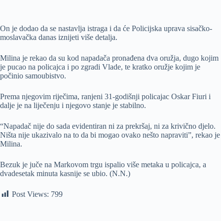
On je dodao da se nastavlja istraga i da će Policijska uprava sisačko-
moslavačka danas iznijeti više detalja.
Milina je rekao da su kod napadača pronađena dva oružja, dugo kojim
je pucao na policajca i po zgradi Vlade, te kratko oružje kojim je
počinio samoubistvo.
Prema njegovim riječima, ranjeni 31-godišnji policajac Oskar Fiuri i
dalje je na liječenju i njegovo stanje je stabilno.
“Napadač nije do sada evidentiran ni za prekršaj, ni za krivično djelo.
Ništa nije ukazivalo na to da bi mogao ovako nešto napraviti”, rekao je
Milina.
Bezuk je juče na Markovom trgu ispalio više metaka u policajca, a
dvadesetak minuta kasnije se ubio. (N.N.)
Post Views:
799