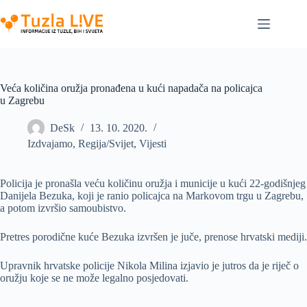
Skip
to
content
Veća količina oružja pronađena u kući napadača na policajca
u Zagrebu
DeSk
13. 10. 2020.
Izdvajamo
,
Regija/Svijet
,
Vijesti
Policija je pronašla veću količinu oružja i municije u kući 22-godišnjeg
Danijela Bezuka, koji je ranio policajca na Markovom trgu u Zagrebu,
a potom izvršio samoubistvo.
Pretres porodične kuće Bezuka izvršen je juče, prenose hrvatski mediji.
Upravnik hrvatske policije Nikola Milina izjavio je jutros da je riječ o
oružju koje se ne može legalno posjedovati.