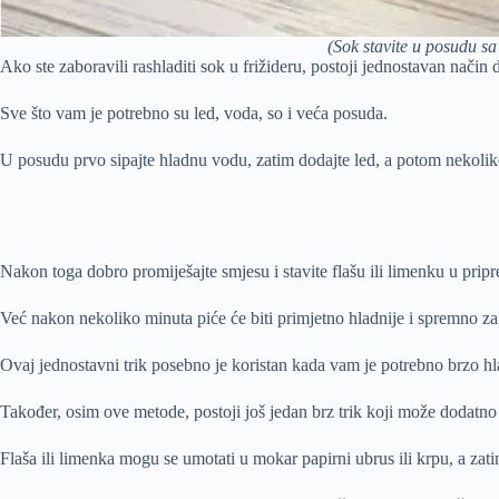
(Sok stavite u posudu sa
Ako ste zaboravili rashladiti sok u frižideru, postoji jednostavan način
Sve što vam je potrebno su led, voda, so i veća posuda.
U posudu prvo sipajte hladnu vodu, zatim dodajte led, a potom nekoliko
Nakon toga dobro promiješajte smjesu i stavite flašu ili limenku u prip
Već nakon nekoliko minuta piće će biti primjetno hladnije i spremno za
Ovaj jednostavni trik posebno je koristan kada vam je potrebno brzo hl
Također, osim ove metode, postoji još jedan brz trik koji može dodatno 
Flaša ili limenka mogu se umotati u mokar papirni ubrus ili krpu, a zat