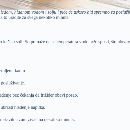
 ledom, hladnom vodom i solju i piće će uskoro biti spremno za posluživ
 da to uradite za svega nekoliko minuta.
 kašika soli. So pomaže da se temperatura vode brže spusti, što ubrzav
remljenu kantu.
 posluživanje.
ađenje bez čekanja da frižider obavi posao.
ubrzati hlađenje napitka.
im staviti u zamrzivač na nekoliko minuta.