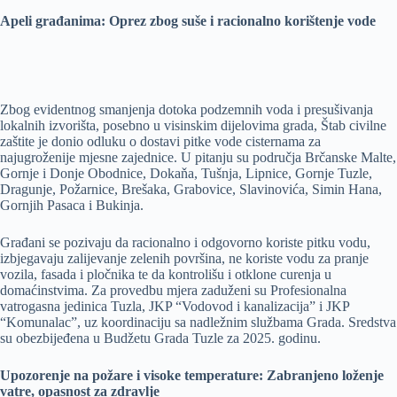
Apeli građanima: Oprez zbog suše i racionalno korištenje vode
Zbog evidentnog smanjenja dotoka podzemnih voda i presušivanja
lokalnih izvorišta, posebno u visinskim dijelovima grada, Štab civilne
zaštite je donio odluku o dostavi pitke vode cisternama za
najugroženije mjesne zajednice. U pitanju su područja Brčanske Malte,
Gornje i Donje Obodnice, Dokaňa, Tušnja, Lipnice, Gornje Tuzle,
Dragunje, Požarnice, Brešaka, Grabovice, Slavinovića, Simin Hana,
Gornjih Pasaca i Bukinja.
Građani se pozivaju da racionalno i odgovorno koriste pitku vodu,
izbjegavaju zalijevanje zelenih površina, ne koriste vodu za pranje
vozila, fasada i pločnika te da kontrolišu i otklone curenja u
domaćinstvima. Za provedbu mjera zaduženi su Profesionalna
vatrogasna jedinica Tuzla, JKP “Vodovod i kanalizacija” i JKP
“Komunalac”, uz koordinaciju sa nadležnim službama Grada. Sredstva
su obezbijeđena u Budžetu Grada Tuzle za 2025. godinu.
Upozorenje na požare i visoke temperature: Zabranjeno loženje
vatre, opasnost za zdravlje