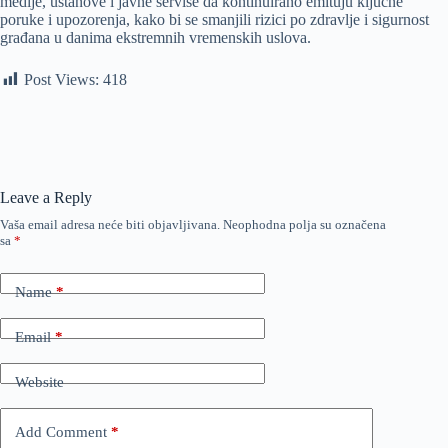
medije, ustanove i javne servise da kontinuirano emituju ključne
poruke i upozorenja, kako bi se smanjili rizici po zdravlje i sigurnost
građana u danima ekstremnih vremenskih uslova.
Post Views:
418
Leave a Reply
Vaša email adresa neće biti objavljivana.
Neophodna polja su označena
sa
*
Name
*
Email
*
Website
Add Comment
*