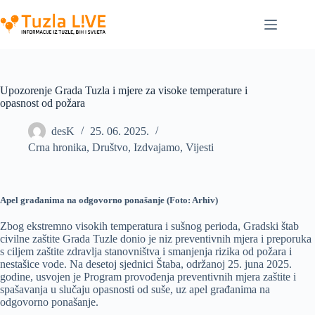
Skip
to
content
Upozorenje Grada Tuzla i mjere za visoke temperature i
opasnost od požara
desK
25. 06. 2025.
Crna hronika
,
Društvo
,
Izdvajamo
,
Vijesti
Apel građanima na odgovorno ponašanje (Foto: Arhiv)
Zbog ekstremno visokih temperatura i sušnog perioda, Gradski štab
civilne zaštite Grada Tuzle donio je niz preventivnih mjera i preporuka
s ciljem zaštite zdravlja stanovništva i smanjenja rizika od požara i
nestašice vode. Na desetoj sjednici Štaba, održanoj 25. juna 2025.
godine, usvojen je Program provođenja preventivnih mjera zaštite i
spašavanja u slučaju opasnosti od suše, uz apel građanima na
odgovorno ponašanje.