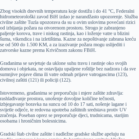
Zbog visokih dnevnih temperatura koje dostižu i do 41 °C, Federalni
hidrometeorološki zavod BiH izdao je narandžasto upozorenje. Služba
civilne zaštite Tuzla upozorava da su u ovim uslovima povećani rizici
od izbijanja požara na otvorenom prostoru. Strogo je zabranjeno
paljenje korova, trave i niskog rastinja, kao i loženje vatre u blizini
šuma, vikendica i na izletištima. Kazne za nepoštivanje zabrana kreću
se od 500 do 1.500 KM, a za izazivanje požara mogu uslijediti i
zatvorske kazne prema Krivičnom zakonu FBiH.
Građanima se savjetuje da uklone suhu travu i rastinje oko svojih
domova i objekata, ne ostavljaju upaljene roštilje bez nadzora i da sve
sumnjive pojave dima ili vatre odmah prijave vatrogascima (123),
civilnoj zaštiti (121) ili policiji (122).
Istovremeno, građanima se preporučuju i mjere zaštite zdravlja:
rashlađivanje prostora, unošenje dovoljne količine tečnosti,
izbjegavanje boravka na suncu od 10 do 17 sati, nošenje lagane i
svijetle odjeće, te redovna upotreba zaštitnih sredstava protiv UV
zračenja. Poseban oprez se preporučuje djeci, trudnicama, starijim
osobama i hroničnim bolesnicima.
Gradski štab civilne zaštite i nadležne gradske službe apeluju na