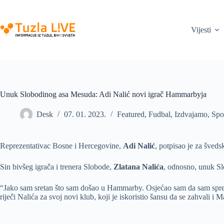
Skip
to
content
Vijesti
Unuk Slobodinog asa Mesuda: Adi Nalić novi igrač Hammarbyja
Desk
07. 01. 2023.
Featured
,
Fudbal
,
Izdvajamo
,
Spo
Reprezentativac Bosne i Hercegovine,
Adi Nalić
, potpisao je za šved
Sin bivšeg igrača i trenera Slobode,
Zlatana Nalića
, odnosno, unuk S
“Jako sam sretan što sam došao u Hammarby. Osjećao sam da sam sprema
riječi Nalića za svoj novi klub, koji je iskoristio šansu da se zahvali 