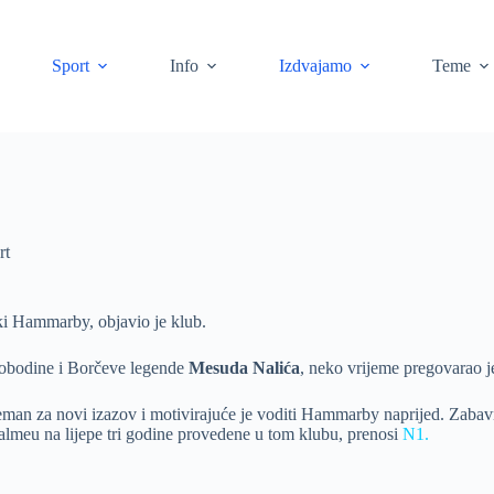
Sport
Info
Izdvajamo
Teme
rt
ski Hammarby, objavio je klub.
lobodine i Borčeve legende
Mesuda Nalića
, neko vrijeme pregovarao j
n za novi izazov i motivirajuće je voditi Hammarby naprijed. Zabavno 
i Malmeu na lijepe tri godine provedene u tom klubu, prenosi
N1.