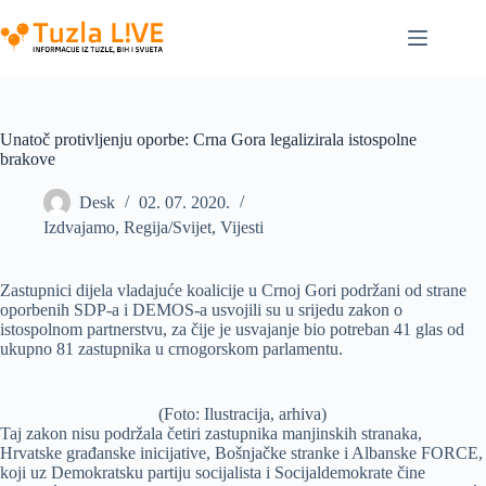
Skip
to
content
Unatoč protivljenju oporbe: Crna Gora legalizirala istospolne
brakove
Desk
02. 07. 2020.
Izdvajamo
,
Regija/Svijet
,
Vijesti
Zastupnici dijela vladajuće koalicije u Crnoj Gori podržani od strane
oporbenih SDP-a i DEMOS-a usvojili su u srijedu zakon o
istospolnom partnerstvu, za čije je usvajanje bio potreban 41 glas od
ukupno 81 zastupnika u crnogorskom parlamentu.
(Foto: Ilustracija, arhiva)
Taj zakon nisu podržala četiri zastupnika manjinskih stranaka,
Hrvatske građanske inicijative, Bošnjačke stranke i Albanske FORCE,
koji uz Demokratsku partiju socijalista i Socijaldemokrate čine