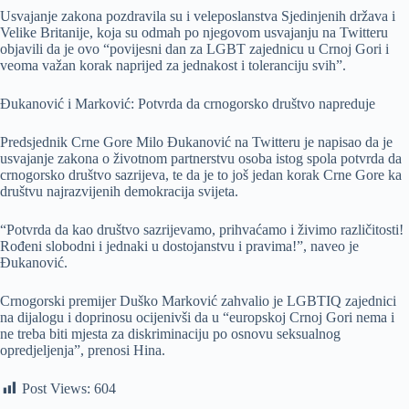
Usvajanje zakona pozdravila su i veleposlanstva Sjedinjenih država i
Velike Britanije, koja su odmah po njegovom usvajanju na Twitteru
objavili da je ovo “povijesni dan za LGBT zajednicu u Crnoj Gori i
veoma važan korak naprijed za jednakost i toleranciju svih”.
Đukanović i Marković: Potvrda da crnogorsko društvo napreduje
Predsjednik Crne Gore Milo Đukanović na Twitteru je napisao da je
usvajanje zakona o životnom partnerstvu osoba istog spola potvrda da
crnogorsko društvo sazrijeva, te da je to još jedan korak Crne Gore ka
društvu najrazvijenih demokracija svijeta.
“Potvrda da kao društvo sazrijevamo, prihvaćamo i živimo različitosti!
Rođeni slobodni i jednaki u dostojanstvu i pravima!”, naveo je
Đukanović.
Crnogorski premijer Duško Marković zahvalio je LGBTIQ zajednici
na dijalogu i doprinosu ocijenivši da u “europskoj Crnoj Gori nema i
ne treba biti mjesta za diskriminaciju po osnovu seksualnog
opredjeljenja”, prenosi Hina.
Post Views:
604