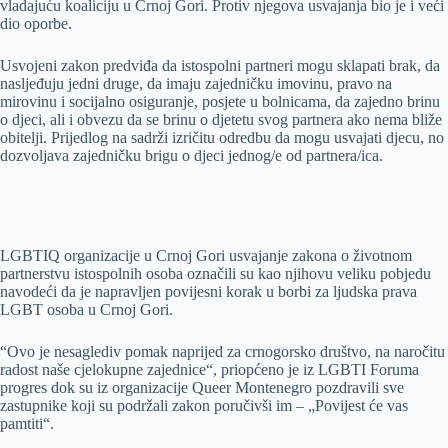
vladajuću koaliciju u Crnoj Gori. Protiv njegova usvajanja bio je i veći
dio oporbe.
Usvojeni zakon predviđa da istospolni partneri mogu sklapati brak, da
nasljeđuju jedni druge, da imaju zajedničku imovinu, pravo na
mirovinu i socijalno osiguranje, posjete u bolnicama, da zajedno brinu
o djeci, ali i obvezu da se brinu o djetetu svog partnera ako nema bliže
obitelji. Prijedlog na sadrži izričitu odredbu da mogu usvajati djecu, no
dozvoljava zajedničku brigu o djeci jednog/e od partnera/ica.
LGBTIQ organizacije u Crnoj Gori usvajanje zakona o životnom
partnerstvu istospolnih osoba označili su kao njihovu veliku pobjedu
navodeći da je napravljen povijesni korak u borbi za ljudska prava
LGBT osoba u Crnoj Gori.
“Ovo je nesaglediv pomak naprijed za crnogorsko društvo, na naročitu
radost naše cjelokupne zajednice“, priopćeno je iz LGBTI Foruma
progres dok su iz organizacije Queer Montenegro pozdravili sve
zastupnike koji su podržali zakon poručivši im – „Povijest će vas
pamtiti“.