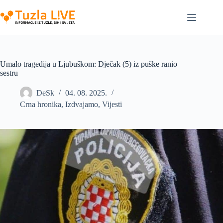
Skip
to
content
Umalo tragedija u Ljubuškom: Dječak (5) iz puške ranio
sestru
DeSk
04. 08. 2025.
Crna hronika
,
Izdvajamo
,
Vijesti