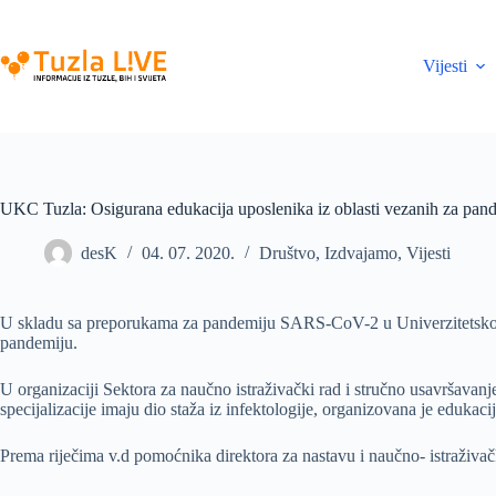
Skip
to
content
Vijesti
UKC Tuzla: Osigurana edukacija uposlenika iz oblasti vezanih za pan
desK
04. 07. 2020.
Društvo
,
Izdvajamo
,
Vijesti
U skladu sa preporukama za pandemiju SARS-CoV-2 u Univerzitetskom k
pandemiju.
U organizaciji Sektora za naučno istraživački rad i stručno usavršavanj
specijalizacije imaju dio staža iz infektologije, organizovana je eduka
Prema riječima v.d pomoćnika direktora za nastavu i naučno- istraživačk