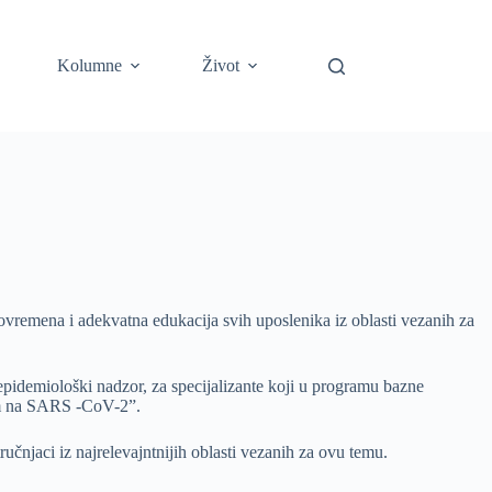
Kolumne
Život
remena i adekvatna edukacija svih uposlenika iz oblasti vezanih za
-epidemiološki nadzor, za specijalizante koji u programu bazne
usom na SARS -CoV-2”.
učnjaci iz najrelevajntnijih oblasti vezanih za ovu temu.