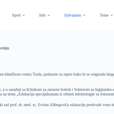
Sport
Info
Izdvajamo
Teme
demiju
liničkom centru Tuzla, poduzete su mjere kako bi se osigurala blagov
e, a u saradnji sa Klinikom za zarazne bolesti i Sektorom za higijensko
cija na temu „Edukacija specijalizanata iz oblasti infektologije sa fok
i rad prof. dr. med. sc. Ervina Alibegovića edukaciju predvode vrsni str