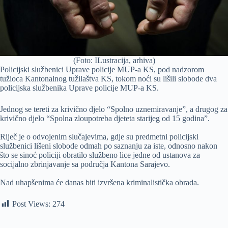
(Foto: ILustracija, arhiva)
Policijski službenici Uprave policije MUP-a KS, pod nadzorom
tužioca Kantonalnog tužilaštva KS, tokom noći su lišili slobode dva
policijska službenika Uprave policije MUP-a KS.
Jednog se tereti za krivično djelo “Spolno uznemiravanje”, a drugog za
krivično djelo “Spolna zloupotreba djeteta starijeg od 15 godina”.
Riječ je o odvojenim slučajevima, gdje su predmetni policijski
službenici lišeni slobode odmah po saznanju za iste, odnosno nakon
što se sinoć policiji obratilo službeno lice jedne od ustanova za
socijalno zbrinjavanje sa područja Kantona Sarajevo.
Nad uhapšenima će danas biti izvršena kriminalistička obrada.
Post Views:
274