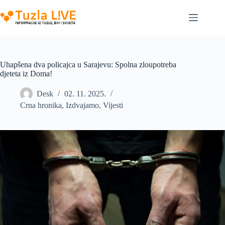
Skip
to
content
Uhapšena dva policajca u Sarajevu: Spolna zloupotreba
djeteta iz Doma!
Desk
02. 11. 2025.
Crna hronika
,
Izdvajamo
,
Vijesti