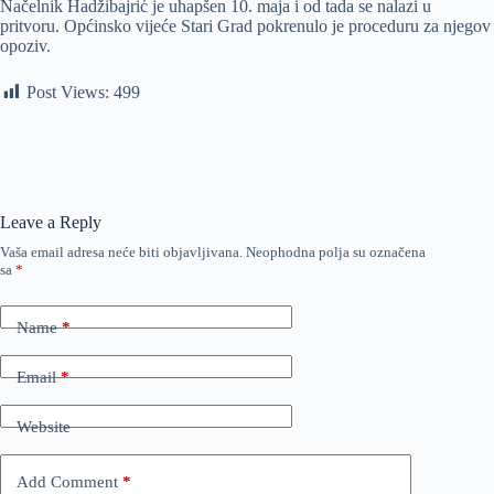
Načelnik Hadžibajrić je uhapšen 10. maja i od tada se nalazi u
pritvoru. Općinsko vijeće Stari Grad pokrenulo je proceduru za njegov
opoziv.
Post Views:
499
Leave a Reply
Vaša email adresa neće biti objavljivana.
Neophodna polja su označena
sa
*
Name
*
Email
*
Website
Add Comment
*