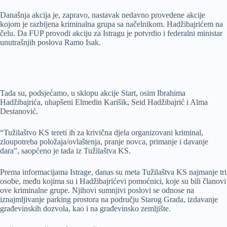
Današnja akcija je, zapravo, nastavak nedavno provedene akcije
kojom je razbijena kriminalna grupa sa načelnikom. Hadžibajrićem na
čelu. Da FUP provodi akciju za Istragu je potvrdio i federalni ministar
unutrašnjih poslova Ramo Isak.
Tada su, podsjećamo, u sklopu akcije Start, osim Ibrahima
Hadžibajrića, uhapšeni Elmedin Karišik, Seid Hadžibajrić i Alma
Destanović.
“Tužilaštvo KS tereti ih za krivična djela organizovani kriminal,
zloupotreba položaja/ovlaštenja, pranje novca, primanje i davanje
dara”, saopćeno je tada iz Tužilaštva KS.
Prema informacijama Istrage, danas su meta Tužilaštva KS najmanje tri
osobe, među kojima su i Hadžibajrićevi pomoćnici, koje su bili članovi
ove kriminalne grupe. Njihovi sumnjivi poslovi se odnose na
iznajmljivanje parking prostora na području Starog Grada, izdavanje
građevinskih dozvola, kao i na građevinsko zemljište.