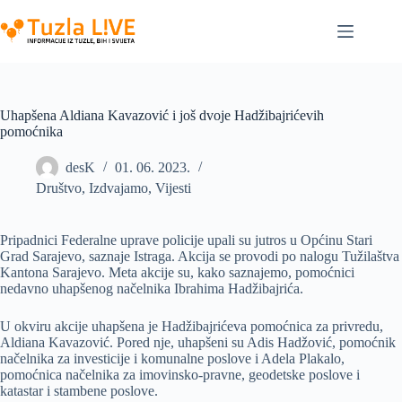
Skip
to
content
Uhapšena Aldiana Kavazović i još dvoje Hadžibajrićevih
pomoćnika
desK
01. 06. 2023.
Društvo
,
Izdvajamo
,
Vijesti
Pripadnici Federalne uprave policije upali su jutros u Općinu Stari
Grad Sarajevo, saznaje Istraga. Akcija se provodi po nalogu Tužilaštva
Kantona Sarajevo. Meta akcije su, kako saznajemo, pomoćnici
nedavno uhapšenog načelnika Ibrahima Hadžibajrića.
U okviru akcije uhapšena je Hadžibajrićeva pomoćnica za privredu,
Aldiana Kavazović. Pored nje, uhapšeni su Adis Hadžović, pomoćnik
načelnika za investicije i komunalne poslove i Adela Plakalo,
pomoćnica načelnika za imovinsko-pravne, geodetske poslove i
katastar i stambene poslove.