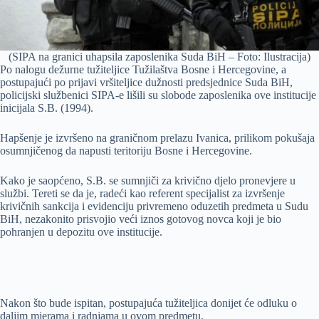
(SIPA na granici uhapsila zaposlenika Suda BiH – Foto: Ilustracija)
Po nalogu dežurne tužiteljice Tužilaštva Bosne i Hercegovine, a
postupajući po prijavi vršiteljice dužnosti predsjednice Suda BiH,
policijski službenici SIPA-e lišili su slobode zaposlenika ove institucije
inicijala S.B. (1994).
Hapšenje je izvršeno na graničnom prelazu Ivanica, prilikom pokušaja
osumnjičenog da napusti teritoriju Bosne i Hercegovine.
Kako je saopćeno, S.B. se sumnjiči za krivično djelo pronevjere u
službi. Tereti se da je, radeći kao referent specijalist za izvršenje
krivičnih sankcija i evidenciju privremeno oduzetih predmeta u Sudu
BiH, nezakonito prisvojio veći iznos gotovog novca koji je bio
pohranjen u depozitu ove institucije.
Nakon što bude ispitan, postupajuća tužiteljica donijet će odluku o
daljim mjerama i radnjama u ovom predmetu.