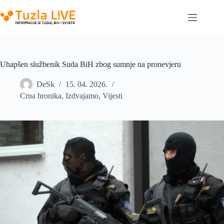
Skip
to
content
Uhapšen službenik Suda BiH zbog sumnje na pronevjeru
DeSk
15. 04. 2026.
Crna hronika
,
Izdvajamo
,
Vijesti