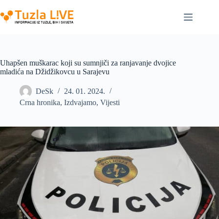
Skip
to
content
Uhapšen muškarac koji su sumnjiči za ranjavanje dvojice
mladića na Džidžikovcu u Sarajevu
DeSk
24. 01. 2024.
Crna hronika
,
Izdvajamo
,
Vijesti