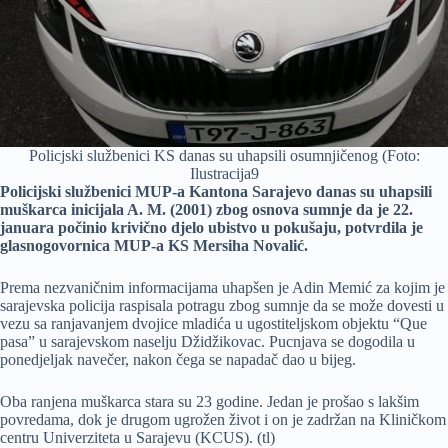
Policjski službenici KS danas su uhapsili osumnjičenog (Foto:
Ilustracija9
Policijski službenici MUP-a Kantona Sarajevo danas su uhapsili
muškarca inicijala A. M. (2001) zbog osnova sumnje da je 22.
januara počinio krivično djelo ubistvo u pokušaju, potvrdila je
glasnogovornica MUP-a KS Mersiha Novalić.
Prema nezvaničnim informacijama uhapšen je Adin Memić za kojim je
sarajevska policija raspisala potragu zbog sumnje da se može dovesti u
vezu sa ranjavanjem dvojice mladića u ugostiteljskom objektu “Que
pasa” u sarajevskom naselju Džidžikovac. Pucnjava se dogodila u
ponedjeljak navečer, nakon čega se napadač dao u bijeg.
Oba ranjena muškarca stara su 23 godine. Jedan je prošao s lakšim
povredama, dok je drugom ugrožen život i on je zadržan na Kliničkom
centru Univerziteta u Sarajevu (KCUS). (tl)