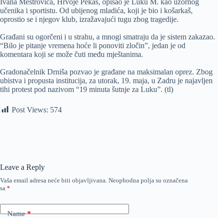
Ivana Meštrovića, Hrvoje Pekas, opisao je Luku M. kao uzornog
učenika i sportistu. Od ubijenog mladića, koji je bio i košarkaš,
oprostio se i njegov klub, izražavajući tugu zbog tragedije.
Građani su ogorčeni i u strahu, a mnogi smatraju da je sistem zakazao.
“Bilo je pitanje vremena hoće li ponoviti zločin”, jedan je od
komentara koji se može čuti među mještanima.
Gradonačelnik Drniša pozvao je građane na maksimalan oprez. Zbog
ubistva i propusta institucija, za utorak, 19. maja, u Zadru je najavljen
tihi protest pod nazivom “19 minuta šutnje za Luku”. (tl)
Post Views:
574
Leave a Reply
Vaša email adresa neće biti objavljivana.
Neophodna polja su označena
sa
*
Name
*