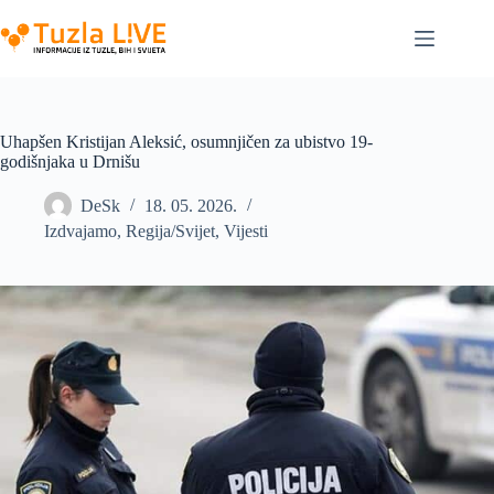
Skip
to
content
Uhapšen Kristijan Aleksić, osumnjičen za ubistvo 19-
godišnjaka u Drnišu
DeSk
18. 05. 2026.
Izdvajamo
,
Regija/Svijet
,
Vijesti