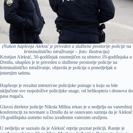
(Nakon hapšenja Aleksić je priveden u službene prostorije policije na
kriminalističko istraživanje – foto: Ilustracija)
Kristijan Aleksić, 50-godišnjak osumnjičen za ubistvo 19-godišnjaka u
Drnišu, uhapšen je te priveden u službene prostorije policije na
kriminalističko istraživanje, objavila je policija u ponedjeljak u
jutarnjim satima.
Hapšenje je rezultat intenzivne policijske potrage u koju su bile
uključene sve raspoložive policijske snage, od helikoptera i dronova do
pasa tragača.
Glavni direktor policije Nikola Milina rekao je u nedjelju na vanrednoj
konferenciji za novinare u Drnišu da se osnovano sumnja da je Aleksić
19-godišnjaka usmrtio ručno izrađenim vatrenim oružjem.
U nedjelju se saznalo da je Aleksić otprije poznat policiji. Ranije je