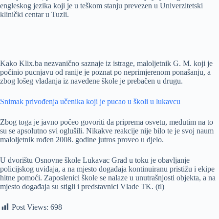
engleskog jezika koji je u teškom stanju prevezen u Univerzitetski
klinički centar u Tuzli.
Kako Klix.ba nezvanično saznaje iz istrage, maloljetnik G. M. koji je
počinio pucnjavu od ranije je poznat po neprimjerenom ponašanju, a
zbog lošeg vladanja iz navedene škole je prebačen u drugu.
Snimak privođenja učenika koji je pucao u školi u lukavcu
Zbog toga je javno počeo govoriti da priprema osvetu, međutim na to
su se apsolutno svi oglušili. Nikakve reakcije nije bilo te je svoj naum
maloljetnik rođen 2008. godine jutros proveo u djelo.
U dvorištu Osnovne škole Lukavac Grad u toku je obavljanje
policijskog uviđaja, a na mjesto događaja kontinuiranu pristižu i ekipe
hitne pomoći. Zaposlenici škole se nalaze u unutrašnjosti objekta, a na
mjesto događaja su stigli i predstavnici Vlade TK. (tl)
Post Views:
698