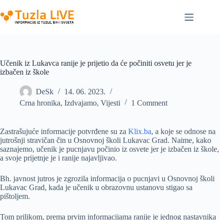
Skip
to
content
Učenik iz Lukavca ranije je prijetio da će počiniti osvetu jer je
izbačen iz škole
DeSk
14. 06. 2023.
Crna hronika
,
Izdvajamo
,
Vijesti
1 Comment
Zastrašujuće informacije potvrđene su za
Klix.ba
, a koje se odnose na
jutrošnji stravičan čin u Osnovnoj školi Lukavac Grad. Naime, kako
saznajemo, učenik je pucnjavu počinio iz osvete jer je izbačen iz škole,
a svoje prijetnje je i ranije najavljivao.
Bh. javnost jutros je zgrozila informacija o pucnjavi u Osnovnoj školi
Lukavac Grad, kada je učenik u obrazovnu ustanovu stigao sa
pištoljem.
Tom prilikom, prema prvim informacijama ranije je jednog nastavnika