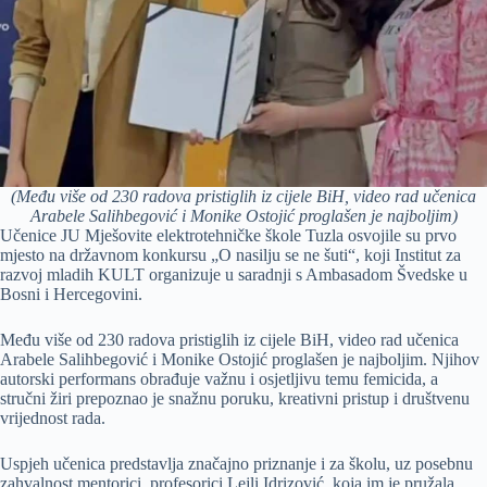
(Među više od 230 radova pristiglih iz cijele BiH, video rad učenica
Arabele Salihbegović i Monike Ostojić proglašen je najboljim)
Učenice JU Mješovite elektrotehničke škole Tuzla osvojile su prvo
mjesto na državnom konkursu „O nasilju se ne šuti“, koji Institut za
razvoj mladih KULT organizuje u saradnji s Ambasadom Švedske u
Bosni i Hercegovini.
Među više od 230 radova pristiglih iz cijele BiH, video rad učenica
Arabele Salihbegović i Monike Ostojić proglašen je najboljim. Njihov
autorski performans obrađuje važnu i osjetljivu temu femicida, a
stručni žiri prepoznao je snažnu poruku, kreativni pristup i društvenu
vrijednost rada.
Uspjeh učenica predstavlja značajno priznanje i za školu, uz posebnu
zahvalnost mentorici, profesorici Lejli Idrizović, koja im je pružala