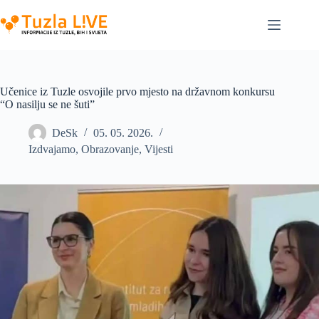
Skip
to
content
Učenice iz Tuzle osvojile prvo mjesto na državnom konkursu
“O nasilju se ne šuti”
DeSk
05. 05. 2026.
Izdvajamo
,
Obrazovanje
,
Vijesti