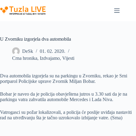
Skip
to
content
U Zvorniku izgorjela dva automobila
DeSk
01. 02. 2020.
Crna hronika
,
Izdvajamo
,
Vijesti
Dva automobila izgorjela su na parkingu u Zvorniku, rekao je Srni
portparol Policijske uprave Zvornik Miljan Bobar.
Bobar je naveo da je policija obavještena jutros u 3.30 sati da je na
parkingu vatra zahvatila automobile Mercedes i Lada Niva.
Vatrogasci su požar lokalizovali, a policija će poslije uviđaja nastaviti
rad na utvrđivanju šta je tačno uzrokovalo izbijanje vatre. (Srna)