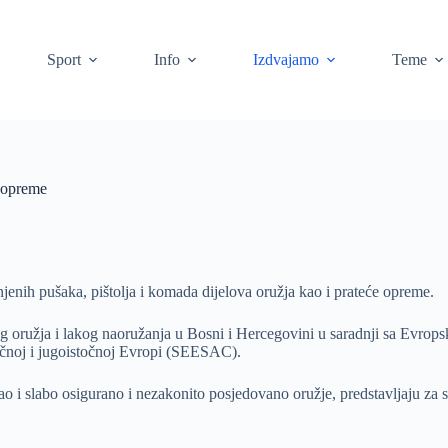
Sport
Info
Izdvajamo
Teme
e opreme
njenih pušaka, pištolja i komada dijelova oružja kao i prateće opreme.
log oružja i lakog naoružanja u Bosni i Hercegovini u saradnji sa E
očnoj i jugoistočnoj Evropi (SEESAC).
ao i slabo osigurano i nezakonito posjedovano oružje, predstavljaju za 