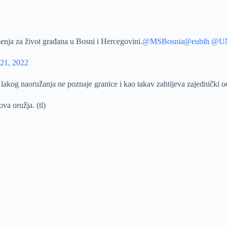
ženja za život građana u Bosni i Hercegovini.
@MSBosnia
@eubih
@U
21, 2022
 i lakog naoružanja ne poznaje granice i kao takav zahtijeva zajednički
va oružja. (tl)