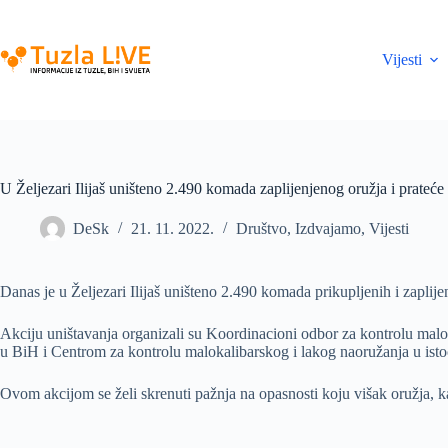
Skip
to
content
Vijesti
U Željezari Ilijaš uništeno 2.490 komada zaplijenjenog oružja i prateć
DeSk
21. 11. 2022.
Društvo
,
Izdvajamo
,
Vijesti
Danas je u Željezari Ilijaš uništeno 2.490 komada prikupljenih i zaplije
Akciju uništavanja organizali su Koordinacioni odbor za kontrolu ma
u BiH i Centrom za kontrolu malokalibarskog i lakog naoružanja u ist
Ovom akcijom se želi skrenuti pažnja na opasnosti koju višak oružja, k