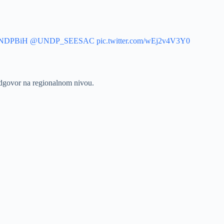
NDPBiH
@UNDP_SEESAC
pic.twitter.com/wEj2v4V3Y0
 odgovor na regionalnom nivou.