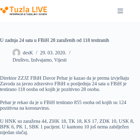
Skip
to
content
U zadnja 24 sata u FBiH 28 zaraženih od 118 testiranih
desK
29. 03. 2020.
Društvo
,
Izdvajamo
,
Vijesti
Direktor ZZJZ FBiH Davor Pehar je kazao da je prema izvještaju
Zavoda za javno zdravstvo FBiH u posljednja 24 sata u FBiH je
testirano 118 oosba od kojih je pozitivno 28 osoba.
Pehar je rekao da je u FBiH testirano 855 osoba od kojih su 124
pozitivna na koronavirus.
U HNK su zaražena 44, ZHK 18, TK 18, KS 17, ZDK 10, USK 8,
BPK 6, PK 1, SBK 1 pacijent. U kantonu 10 još nema zabilježen
nijedan slučaj.