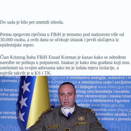
Do sada je bilo pet smrtnih ishoda.
Prema njegovim riječima u FBiH je trenutno pod nadzorom više od
30.000 osoba, a ovih dana se očekuje izlazak i prvih slučajeva iz
epidemijske mjere.
Član Kriznog štaba FBiH Ensad Korman je kazao kako se određene
naredbe ne poštuju u potpunosti. Istakao je kako ima građana koji nisu
zatekntuti na svojim adresama iako im je izdata mjera izolacije, a
najviše takvih je u KS i TK.