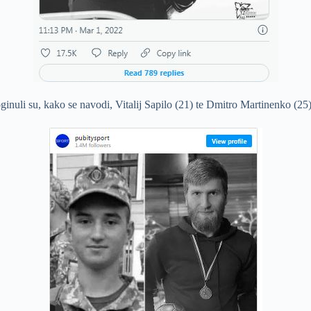
inuli su, kako se navodi, Vitalij Sapilo (21) te Dmitro Martinenko (25)