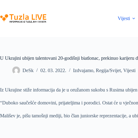
Skip
to
content
Vijesti
U Ukrajini ubijen talentovani 20-godišnji biatlonac, prekinuo karijeru 
DeSk
02. 03. 2022.
Izdvajamo
,
Regija/Svijet
,
Vijesti
Iz Ukrajine stiže informacija da je u oružanom sukobu s Rusima ubijen 
“Duboko saučešće domovini, prijateljima i porodici. Ostat će u vječnom s
Mališev je, pišu tamošnji mediji, bio član juniorske reprezentacije, a ub