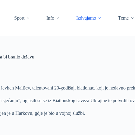
Sport
Info
Izdvajamo
Teme
da bi branio državu
Jevhen Mališev, talentovani 20-godišnji biatlonac, koji je nedavno pre
jećanju”, oglasili su se iz Biatlonskog saveza Ukrajine te potvrdili ovu
ijen je u Harkovu, gdje je bio u vojnoj službi.