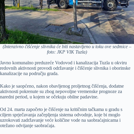
(Intenzivno čišćenje slivnika će biti nastavljeno u toku ove sedmice –
foto: JKP VIK Tuzla)
Javno komunalno preduzeće Vodovod i kanalizacija Tuzla u okviru
redovnih aktivnosti provodi održavanje i čišćenje slivnika i oborinske
kanalizacije na području grada.
Kako je saopćeno, nakon obavljenog proljetnog čišćenja, dodatne
aktivnosti pokrenute su zbog nepovoljne vremenske prognoze za
naredni period, u kojem se očekuju obilne padavine.
Od 24. marta započeto je čišćenje na kritičnim tačkama u gradu s
ciljem sprječavanja začepljenja sistema odvodnje, koje bi moglo
uzrokovati zadržavanje veće količine vode na saobraćajnicama i
otežano odvijanje saobraćaja.