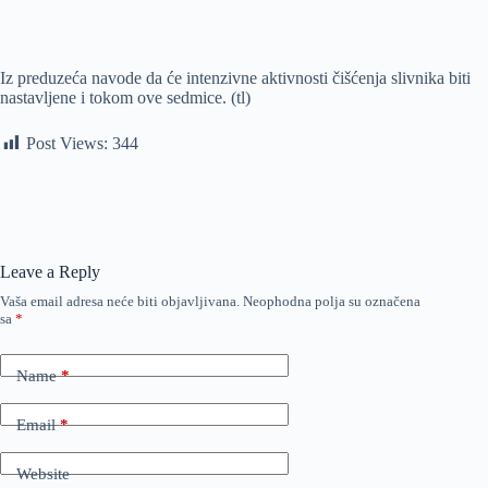
Iz preduzeća navode da će intenzivne aktivnosti čišćenja slivnika biti
nastavljene i tokom ove sedmice. (tl)
Post Views:
344
Leave a Reply
Vaša email adresa neće biti objavljivana.
Neophodna polja su označena
sa
*
Name
*
Email
*
Website