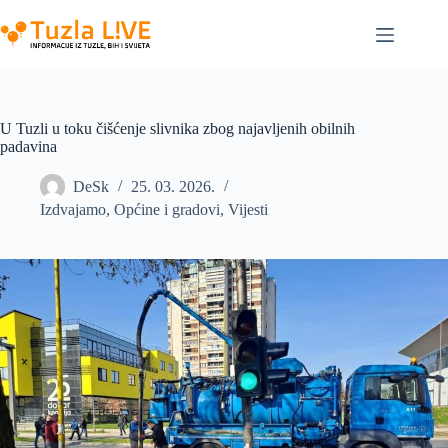
Skip
to
content
U Tuzli u toku čišćenje slivnika zbog najavljenih obilnih
padavina
DeSk
25. 03. 2026.
Izdvajamo
,
Općine i gradovi
,
Vijesti