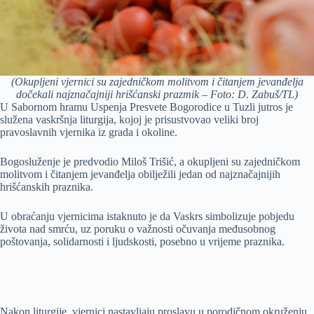
(Okupljeni vjernici su zajedničkom molitvom i čitanjem jevanđelja
dočekali najznačajniji hrišćanski prazmik – Foto: D. Zabuš/TL)
U Sabornom hramu Uspenja Presvete Bogorodice u Tuzli jutros je
služena vaskršnja liturgija, kojoj je prisustvovao veliki broj
pravoslavnih vjernika iz grada i okoline.
Bogosluženje je predvodio Miloš Trišić, a okupljeni su zajedničkom
molitvom i čitanjem jevanđelja obilježili jedan od najznačajnijih
hrišćanskih praznika.
U obraćanju vjernicima istaknuto je da Vaskrs simbolizuje pobjedu
života nad smrću, uz poruku o važnosti očuvanja međusobnog
poštovanja, solidarnosti i ljudskosti, posebno u vrijeme praznika.
Nakon liturgije, vjernici nastavljaju proslavu u porodičnom okruženju,