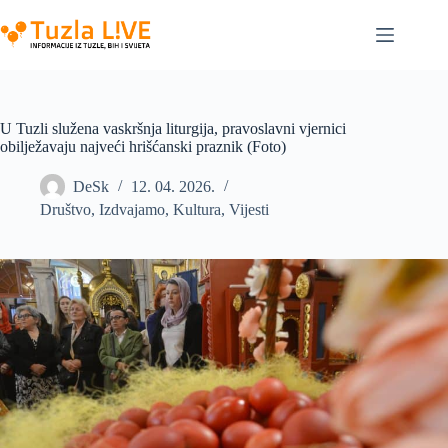
Skip
to
content
U Tuzli služena vaskršnja liturgija, pravoslavni vjernici
obilježavaju najveći hrišćanski praznik (Foto)
DeSk
12. 04. 2026.
Društvo
,
Izdvajamo
,
Kultura
,
Vijesti