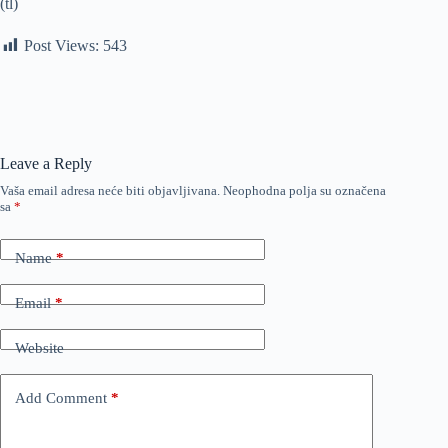
(tl)
Post Views:
543
Leave a Reply
Vaša email adresa neće biti objavljivana.
Neophodna polja su označena
sa
*
Name
*
Email
*
Website
Add Comment
*