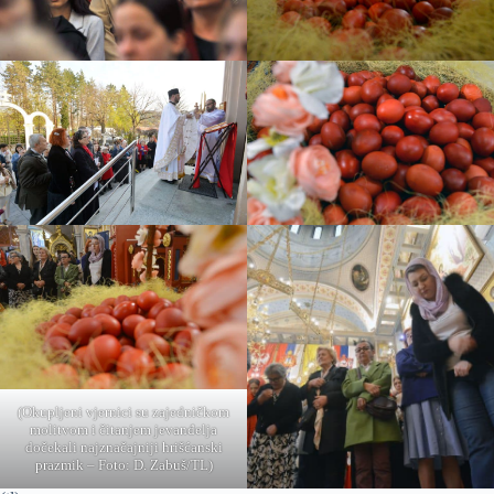
(Okupljeni vjernici su zajedničkom
molitvom i čitanjem jevanđelja
dočekali najznačajniji hrišćanski
prazmik – Foto: D. Zabuš/TL)