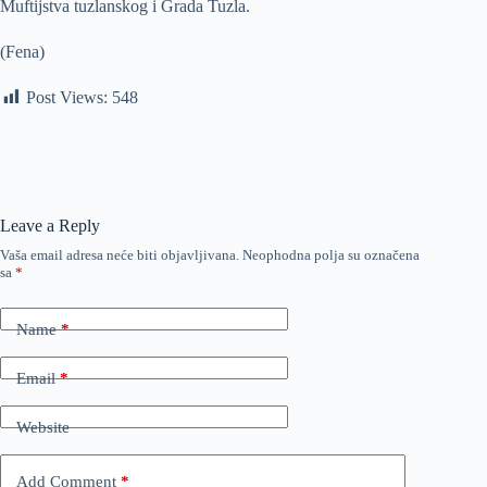
Muftijstva tuzlanskog i Grada Tuzla.
(Fena)
Post Views:
548
Leave a Reply
Vaša email adresa neće biti objavljivana.
Neophodna polja su označena
sa
*
Name
*
Email
*
Website
Add Comment
*