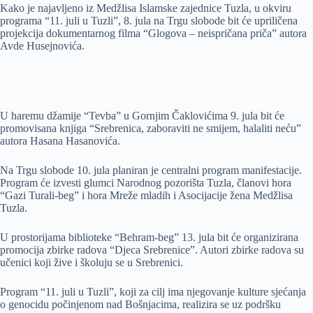
Kako je najavljeno iz Medžlisa Islamske zajednice Tuzla, u okviru
programa “11. juli u Tuzli”, 8. jula na Trgu slobode bit će upriličena
projekcija dokumentarnog filma “Glogova – neispričana priča” autora
Avde Husejnovića.
U haremu džamije “Tevba” u Gornjim Čaklovićima 9. jula bit će
promovisana knjiga “Srebrenica, zaboraviti ne smijem, halaliti neću”
autora Hasana Hasanovića.
Na Trgu slobode 10. jula planiran je centralni program manifestacije.
Program će izvesti glumci Narodnog pozorišta Tuzla, članovi hora
“Gazi Turali-beg” i hora Mreže mladih i Asocijacije žena Medžlisa
Tuzla.
U prostorijama biblioteke “Behram-beg” 13. jula bit će organizirana
promocija zbirke radova “Djeca Srebrenice”. Autori zbirke radova su
učenici koji žive i školuju se u Srebrenici.
Program “11. juli u Tuzli”, koji za cilj ima njegovanje kulture sjećanja
o genocidu počinjenom nad Bošnjacima, realizira se uz podršku