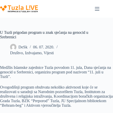
Skip
to
content
U Tuzli prigodan program u znak sjećanja na genocid u
Srebrenici
DeSk
06. 07. 2020.
Društvo
,
Izdvajamo
,
Vijesti
Medžlis Islamske zajednice Tuzla povodom 11. jula, Dana sjećanja na
genocid u Srebrenici, organizira program pod nazivom “11. juli u
Tuzli”.
Ovogodišnji program obuhvata nekoliko aktivnosti koje će se
realizovati u saradnji sa Narodnim pozorištem Tuzla, Institutom za
društvena i religijska istraživanja, Koordinacijom boračkih organizacija
Grada Tuzla, BZK “Preporod” Tuzla, JU Specijalnom bibliotekom
“Behram-beg” i Aktivom vjeroučitelja Tuzla.