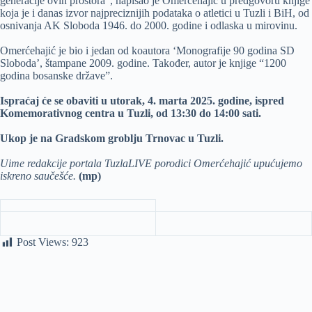
generacije ovih prostora“, napisao je Omerćehajić u predgovoru knjige
koja je i danas izvor najpreciznijih podataka o atletici u Tuzli i BiH, od
osnivanja AK Sloboda 1946. do 2000. godine i odlaska u mirovinu.
Omerćehajić je bio i jedan od koautora ‘Monografije 90 godina SD
Sloboda’, štampane 2009. godine. Također, autor je knjige “1200
godina bosanske države”.
Ispraćaj će se obaviti u utorak, 4. marta 2025. godine, ispred
Komemorativnog centra u Tuzli, od 13:30 do 14:00 sati.
Ukop je na Gradskom groblju Trnovac u Tuzli.
Uime redakcije portala TuzlaLIVE porodici Omerćehajić upućujemo
iskreno saučešće.
(mp)
Post Views:
923