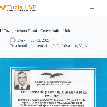
Skip
to
content
U Tuzli preminuo Husnija Omerćehajić – Huka
Desk
03. 03. 2025.
Crna hronika
,
In memoriam
,
Info
,
Izdvajamo
,
Vijesti