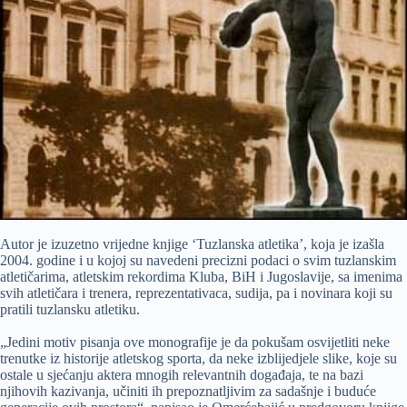
Autor je izuzetno vrijedne knjige ‘Tuzlanska atletika’, koja je izašla
2004. godine i u kojoj su navedeni precizni podaci o svim tuzlanskim
atletičarima, atletskim rekordima Kluba, BiH i Jugoslavije, sa imenima
svih atletičara i trenera, reprezentativaca, sudija, pa i novinara koji su
pratili tuzlansku atletiku.
„Jedini motiv pisanja ove monografije je da pokušam osvijetliti neke
trenutke iz historije atletskog sporta, da neke izblijedjele slike, koje su
ostale u sjećanju aktera mnogih relevantnih događaja, te na bazi
njihovih kazivanja, učiniti ih prepoznatljivim za sadašnje i buduće