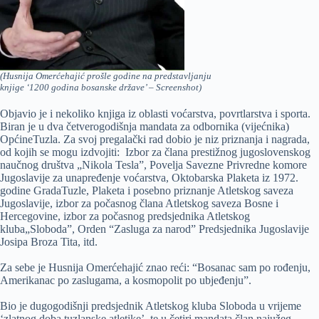
(Husnija Omerćehajić prošle godine na predstavljanju
knjige ‘1200 godina bosanske države’ – Screenshot)
Objavio je i nekoliko knjiga iz oblasti voćarstva, povrtlarstva i sporta.
Biran je u dva četverogodišnja mandata za odbornika (vijećnika)
OpćineTuzla. Za svoj pregalački rad dobio je niz priznanja i nagrada,
od kojih se mogu izdvojiti: Izbor za člana prestižnog jugoslovenskog
naučnog društva „Nikola Tesla”, Povelja Savezne Privredne komore
Jugoslavije za unapređenje voćarstva, Oktobarska Plaketa iz 1972.
godine GradaTuzle, Plaketa i posebno priznanje Atletskog saveza
Jugoslavije, izbor za počasnog člana Atletskog saveza Bosne i
Hercegovine, izbor za počasnog predsjednika Atletskog
kluba„Sloboda”, Orden “Zasluga za narod” Predsjednika Jugoslavije
Josipa Broza Tita, itd.
Za sebe je Husnija Omerćehajić znao reći: “Bosanac sam po rođenju,
Amerikanac po zaslugama, a kosmopolit po ubjeđenju”.
Bio je dugogodišnji predsjednik Atletskog kluba Sloboda u vrijeme
‘zlatnog doba tuzlanske atletike’, te u četiri mandata član najužeg