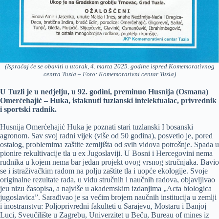
(Ispraćaj će se obaviti u utorak, 4. marta 2025. godine ispred Komemorativnog
centra Tuzla – Foto: Komemorativni centar Tuzla)
U Tuzli je u nedjelju, u 92. godini, preminuo Husnija (Osmana)
Omerćehajić – Huka, istaknuti tuzlanski intelektualac, privrednik
i sportski radnik.
Husnija Omerćehajić Huka je poznati stari tuzlanski I bosanski
agronom. Sav svoj radni vijek (više od 50 godina), posvetio je, pored
ostalog, problemima zaštite zemljišta od svih vidova potrošnje. Spada u
pionire rekultivacije tla u ex Jugoslaviji. U Bosni i Hercegovini nema
rudnika u kojem nema bar jedan projekt ovog vrsnog stručnjaka. Bavio
se i istraživačkim radom na polju zaštite tla i uopće ekologije. Svoje
originalne rezultate rada, u vidu stručnih i naučnih radova, objavljivao
jeu nizu časopisa, a najviše u akademskim izdanjima „Acta biologica
jugoslavica”. Sarađivao je sa većim brojem naučnih institucija u zemlji
i inostranstvu: Poljoprivredni fakulteti u Sarajevu, Mostaru i Banjoj
Luci, Sveučilište u Zagrebu, Univerzitet u Beču, Bureau of mines iz