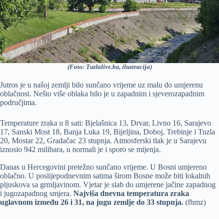
(Foto: Tuzlalive.ba, ilustracija)
Jutros je u našoj zemlji bilo sunčano vrijeme uz malu do umjerenu
oblačnost. Nešto više oblaka bilo je u zapadnim i sjeverozapadnim
područjima.
Temperature zraka u 8 sati: Bjelašnica 13, Drvar, Livno 16, Sarajevo
17, Sanski Most 18, Banja Luka 19, Bijeljina, Doboj, Trebinje i Tuzla
20, Mostar 22, Gradačac 23 stupnja. Atmosferski tlak je u Sarajevu
iznosio 942 milibara, u normali je i sporo se mijenja.
Danas u Hercegovini pretežno sunčano vrijeme. U Bosni umjereno
oblačno. U poslijepodnevnim satima širom Bosne može biti lokalnih
pljuskova sa grmljavinom. Vjetar je slab do umjerene jačine zapadnog
i jugozapadnog smjera.
Najviša dnevna temperatura zraka
uglavnom između 26 i 31, na jugu zemlje do 33 stupnja.
(fhmz)